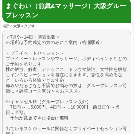
まぐわい（前戯&マッサージ）大阪グルー
プレッスン
場所：
大阪スタジオ
＜7月9～14日・関西出張＞
※場所は予約確定の方のみにご案内（杭瀬駅近）
＜プライベートセッション＞
プライベートレッスンやマッサージ、ボディペイントなどの
ご予約を承ります。
性の解放、解毒、デトックス、トラウマ解消、女性性を解放
しインスピレーションを自在に引き出す、霊性を高めるな
ど、いろいろ体験できます👍
痛みやだるさなど不調でお悩みの方は、グループレッスン前
後に＜調整コース60分＞もおススメ♪
※キャンセル料（グループレッスン以外）
7日前～…5,000円、4日前～…10,000円、前日正午～当
日…全額。
予約が変更できた場合は無料。
出ているスケジュールに関係なくプライベートセッション可
能！