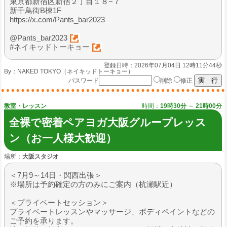
東京都新宿区新宿２丁目１８−７
新千鳥街B棟1F
https://x.com/Pants_bar2023
@Pants_bar2023
#ネイキッドトーキョー
登録日時：2026年07月04日 12時11分44秒
By：
NAKED TOKYO（ネイキッドトーキョー）
パスワード
削除
修正
教室・レッスン
時間：
19時30分
～
21時00分
全裸で密着ペアヨガ大阪グループレッス
ン（お一人様大歓迎）
場所：
大阪スタジオ
＜7月9～14日・関西出張＞
※場所は予約確定の方のみにご案内（杭瀬駅近）
＜プライベートセッション＞
プライベートレッスンやマッサージ、ボディペイントなどの
ご予約を承ります。