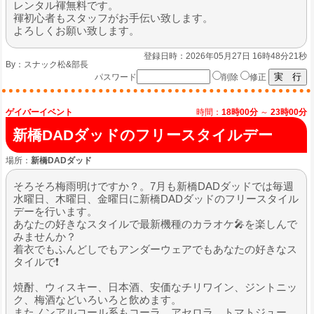
レンタル褌無料です。
褌初心者もスタッフがお手伝い致します。
よろしくお願い致します。
登録日時：2026年05月27日 16時48分21秒
By：
スナック松&部長
パスワード
削除
修正
ゲイバーイベント
時間：
18時00分
～
23時00分
新橋DADダッドのフリースタイルデー
場所：
新橋DADダッド
そろそろ梅雨明けですか？。7月も新橋DADダッドでは毎週
水曜日、木曜日、金曜日に新橋DADダッドのフリースタイル
デーを行います。
あなたの好きなスタイルで最新機種のカラオケ🎤を楽しんで
みませんか？
着衣でもふんどしでもアンダーウェアでもあなたの好きなス
タイルで❗️
焼酎、ウィスキー、日本酒、安価なチリワイン、ジントニッ
ク、梅酒などいろいろと飲めます。
またノンアルコール系もコーラ、アセロラ、トマトジュー