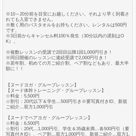
※10～20分前を目安にお越しください。それより早く到着さ
れても入室できません。
※敷く用のバスタオルをお持ちください。レンタルは500円
です。
※3日前からキャンセル料100％発生（30分以内の遅刻はO
K）。
※複数レッスンの受講で2回目以降1回1,000円引き！
※同日開催のレッスンに連続受講で2,000円引き！
※若年割、初めての方ご紹介割、ペア割などもあり、最大半
額に！！
【ヌードヨガ・グループレッスン】
【ヌード体幹トレーニング・グループレッスン】
☆料金：5,500円
☆割引：20代以下＆学生…500円引き※要写真付きID、新規
ご紹介…双方1,000円引
【ヌードでペアヨガ・グループレッスン】
☆料金：6,500円
☆割引：20代…1,000円引、学生＆35歳未満…各500円引（要
写真付きID）、ペア割…双方1,000円引、新規ご紹介…双方1,