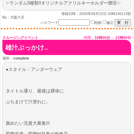
✨ランダム5種類!!オリジナルアクリルキーホルダー贈呈✨
登録日時：2026年06月22日 20時19分13秒
By：
大阪六天
パスワード
削除
修正
クルージングイベント
時間：
18時00分
～
22時00分
雄汁ぶっかけ..
場所：
complete
●スタイル：アンダーウェア
​タイトル通り、最後は裸体に
ぶちまけて汁塗れに..
​責めたい兄貴大募集!!!
変態兄貴・変態M兄貴の御来店​​​