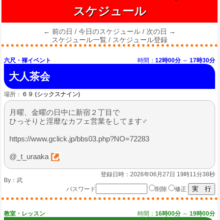
スケジュール
← 前の日
/
今日のスケジュール
/
次の日 →
スケジュール一覧
/
スケジュール登録
六尺・褌イベント
時間：
12時00分
～
17時30分
大人茶会
場所：
６９ (シックスナイン)
月曜、金曜の日中に新宿２丁目で
ひっそりと淫靡なカフェ営業をしてます♂
https://www.gclick.jp/bbs03.php?NO=72283
@_t_uraaka
登録日時：2026年06月27日 19時11分38秒
By：
武
パスワード
削除
修正
教室・レッスン
時間：
16時00分
～
19時00分