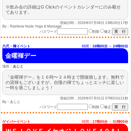
※飲み会の詳細はG Clickのイベントカレンダーにのみ載せ
てあります。
登録日時：2026年07月06日 23時26分17秒
By：
Rainbow Nude Yoga & Massage
パスワード
削除
修正
六尺・褌イベント
時間：
16時00分
～
24時00分
金曜褌デー
場所：
あじと
「金曜褌デー」を１６時〜２４時まで開催致します。無料で
の貸褌もございますが、自慢の褌でちょっとエッチに楽しい
一時を過ごしましょう！
登録日時：2026年07月01日 07時53分21秒
By：
あじと
パスワード
削除
修正
ゲイバーイベント
時間：
17時00分
～
01時00分