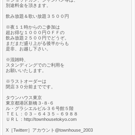
別途料金を頂きます。
飲み放題＆歌い放題３５００円
※夜１１時からのご参加は
超お得な１０００円ＯＦＦの
飲み放題２５００円でどうぞ。
まだまだ盛り上がる後半からも
是非、お越し下さい。
※混雑時、
スタンディングでのご利用を
お願いいたします。
※ラストオーダーは
閉店３０分前までです。
タウンハウス東京
東京都港区新橋３-８-６
ル・グラシエルビル３６号館５階
ＴＥＬ：０３－６４３５－６９８８
ＵＲＬ：http://townhousetokyo.com
X［Twitterr］アカウント@townhouse_2003