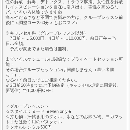
性の解放、解毒、デトックス、トラウマ解消、女性性を解放
しインスピレーションを自在に引き出す、霊性を高めるな
ど、いろいろ体験できます👍
痛みやだるさなど不調でお悩みの方は、グループレッスン前
後に＜調整コース60分＞もおススメ♪
※キャンセル料（グループレッスン以外）
7日前～…5,000円、4日前～…10,000円、前日正午～当
日…全額。
予約が変更できた場合は無料。
出ているスケジュールに関係なくプライベートセッション可
能！
その場合グループセッションは開催しません（早い者勝
ち！）。
なるべく前日までにご相談ください。
※3日前20時までにご予約確定（キャンセル規定に同意後、
要返信）で1,000円OFF！
＜グループレッスン＞
☆スタイル：ヌード ★Men only★
☆持ち物：汗拭き用のタオル、水などのお飲み物、ヨガマッ
トまたは敷く用のバスタオル
※タオルレンタル500円