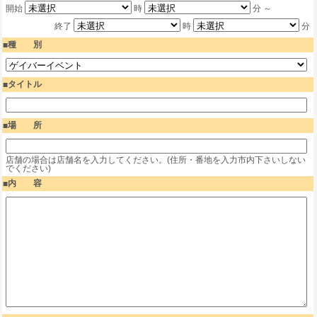
開始
時
分 ～
終了
時
分
種 別
タイトル
場 所
店舗の場合は店舗名を入力してください。(住所・番地を入力市内下さいしない
でください)
内 容