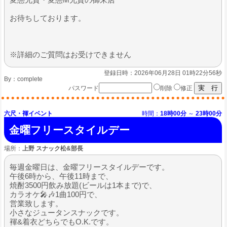
お待ちしております。
※詳細のご質問はお受けできません
登録日時：2026年06月28日 01時22分56秒
By：
complete
パスワード
削除
修正
六尺・褌イベント
時間：
18時00分
～
23時00分
金曜フリースタイルデー
場所：
上野 スナック松&部長
毎週金曜日は、金曜フリースタイルデーです。
午後6時から、午後11時まで、
焼酎3500円飲み放題(ビールは1本まで)で、
カラオケ🎤🎶1曲100円で、
営業致します。
小さなジュータンスナックです。
褌&着衣どちらでもO.K.です。