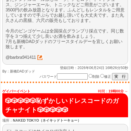
ス、ジンジャーエール、トニックなどご用意がございます。
3500円の飲み放題となります。ふんどしもレンタルをご用意
していますので手ぶらでお越し頂いても大丈夫です。また丸
久さんの黒猫、六尺の販売もしております。
今月のビンゴゲームは全国採点グランプリ採点です。同じ数
字を３つ揃えて少し良いお酒を飲みましょう。
7月も新橋DADダッドのフリースタイルデーを宜しくお願い
致します。
@barbra941411
登録日時：2026年06月24日 16時26分50秒
By：
新橋DADダッド
パスワード
削除
修正
ゲイバーイベント
時間：
19時00分
～
🎲🎲🎲🎲🎲恥ずかしいドレスコードのガ
チャナイト🎲🎲🎲🎲🎲
場所：
NAKED TOKYO（ネイキッドトーキョー）