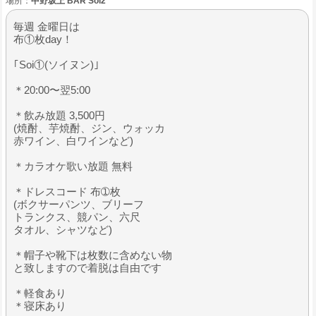
場所：
中野坂上 BAR Soi2
毎週 金曜日は
布①枚day！
｢Soi①(ソイヌン)｣
＊20:00〜翌5:00
＊飲み放題 3,500円
(焼酎、芋焼酎、ジン、ウォッカ
赤ワイン、白ワインなど)
＊カラオケ歌い放題 無料
＊ドレスコード 布➀枚
(ボクサーパンツ、ブリーフ
トランクス、競パン、六尺
タオル、シャツなど)
＊帽子や靴下は枚数に含めない物
と致しますので着脱は自由です
＊軽食あり
＊寝床あり