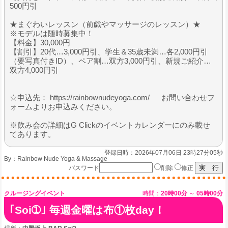
500円引
★まぐわいレッスン（前戯やマッサージのレッスン）★
※モデルは随時募集中！
【料金】30,000円
【割引】20代…3,000円引、学生＆35歳未満…各2,000円引
（要写真付きID）、ペア割…双方3,000円引、新規ご紹介…
双方4,000円引
☆申込先： https://rainbownudeyoga.com/ お問い合わせフ
ォームよりお申込みください。
※飲み会の詳細はG Clickのイベントカレンダーにのみ載せ
てあります。
登録日時：2026年07月06日 23時27分05秒
By：
Rainbow Nude Yoga & Massage
パスワード
削除
修正
クルージングイベント
時間：
20時00分
～
05時00分
｢Soi➀｣ 毎週金曜は布①枚day！