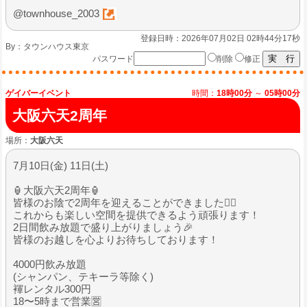
@townhouse_2003
登録日時：2026年07月02日 02時44分17秒
By：
タウンハウス東京
パスワード
削除
修正
ゲイバーイベント
時間：
18時00分
～
05時00分
大阪六天2周年
場所：
大阪六天
7月10日(金) 11日(土)
🏮大阪六天2周年🏮
皆様のお陰で2周年を迎えることができました🙇‍♂️
これからも楽しい空間を提供できるよう頑張ります！
2日間飲み放題で盛り上がりましょう🎉
皆様のお越しを心よりお待ちしております！
4000円飲み放題
(シャンパン、テキーラ等除く)
褌レンタル300円
18〜5時まで営業🈺