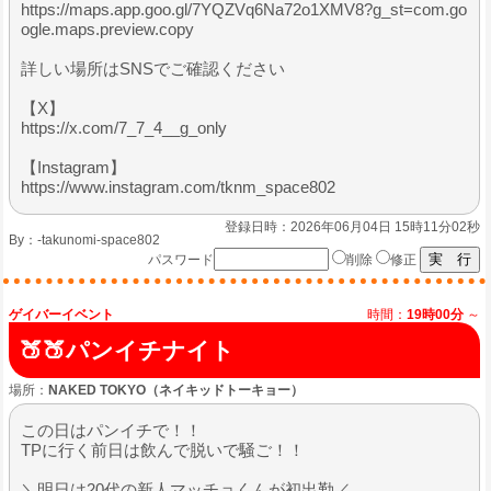
https://maps.app.goo.gl/7YQZVq6Na72o1XMV8?g_st=com.go
ogle.maps.preview.copy
詳しい場所はSNSでご確認ください
【X】
https://x.com/7_7_4__g_only
【Instagram】
https://www.instagram.com/tknm_space802
登録日時：2026年06月04日 15時11分02秒
By：
-takunomi-space802
パスワード
削除
修正
ゲイバーイベント
時間：
19時00分
～
🍑🍑パンイチナイト
場所：
NAKED TOKYO（ネイキッドトーキョー）
この日はパンイチで！！
TPに行く前日は飲んで脱いで騒ご！！
＼明日は20代の新人マッチョくんが初出勤／