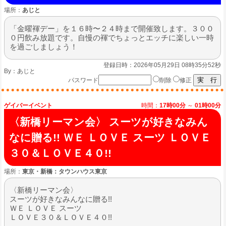
場所：
あじと
「金曜褌デー」を１６時〜２４時まで開催致します。３００
０円飲み放題です。自慢の褌でちょっとエッチに楽しい一時
を過ごしましょう！
登録日時：2026年05月29日 08時35分52秒
By：
あじと
パスワード
削除
修正
ゲイバーイベント
時間：
17時00分
～
01時00分
〈新橋リーマン会〉 スーツが好きなみん
なに贈る!! ＷＥ ＬＯＶＥ スーツ ＬＯＶＥ
３０＆ＬＯＶＥ４０!!
場所：
東京・新橋：タウンハウス東京
〈新橋リーマン会〉
スーツが好きなみんなに贈る!!
ＷＥ ＬＯＶＥ スーツ
ＬＯＶＥ３０＆ＬＯＶＥ４０!!