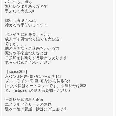
パンツも、褌も
無料レンタルありなので
手ぶらで大丈夫‼️
褌初心者🔰さんは
締めるお手伝いします！
パンイチ飲みを楽しみたい
成人ゲイ男性なら誰でも大歓迎！
ですが、、、
他のお客様へご迷惑をかける方
泥酔や不衛生な方などは
ご参加をお断りする場合もあります
あらかじめご了承ください
【space802】
京- 急- 線- 戸- 部- 駅から徒歩1分
ブルーライン-高-島-町-駅から徒歩5分
(＊入り口はオートロックです、部屋番号は802
Ｘ、Instagramの動画も参照ください)
戸部駅記念湯♨️の正面
エメラルドグリーンの建物
建物一階は花屋、隣はたばこ屋です