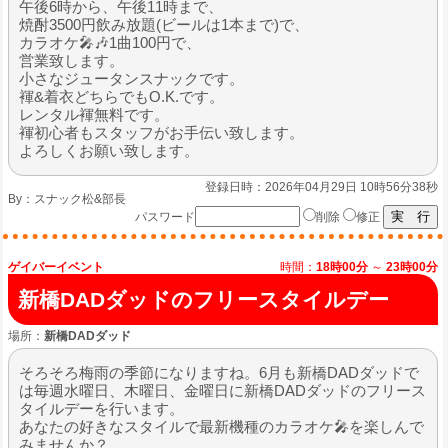
午後6時から、午後11時まで、
焼酎3500円飲み放題(ビールは1本まで)で、
カラオケ🎤🎶1曲100円で、
営業致します。
小さなジュータンスナックです。
褌&着衣どちらでもO.K.です。
レンタル褌無料です。
褌初心者もスタッフがお手伝い致します。
よろしくお願い致します。
登録日時：2026年04月29日 10時56分38秒
By：
スナック松&部長
パスワード
削除
修正
ゲイバーイベント
時間：
18時00分
～
23時00分
新橋DADダッドのフリースタイルデー
場所：
新橋DADダッド
そろそろ梅雨の季節になりますね。6月も新橋DADダッドで
は毎週水曜日、木曜日、金曜日に新橋DADダッドのフリース
タイルデーを行います。
あなたの好きなスタイルで最新機種のカラオケ🎤を楽しんで
みませんか？