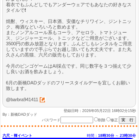
着衣でもふんどしでもアンダーウェアでもあなたの好きなス
タイルで❗️
焼酎、ウィスキー、日本酒、安価なチリワイン、ジントニッ
ク、梅酒などいろいろと飲めます。
またノンアルコール系もコーラ、アセロラ、トマトジュー
ス、ジンジャーエール、トニックなどご用意がございます。
3500円の飲み放題となります。ふんどしもレンタルをご用意
していますので手ぶらでお越し頂いても大丈夫です。また丸
久さんの黒猫、六尺の販売もしております。
今月のビンゴゲームはAI採点です。同じ数字を３つ揃えて少
し良いお酒を飲みましょう。
6月の新橋DADダッドのフリースタイルデーを宜しくお願い
致します。
@barbra941411
登録日時：2026年05月22日 16時02分15秒
By：
新橋DADダッド
パスワード
削除
修正
六尺・褌イベント
時間：
18時30分
～
23時30分