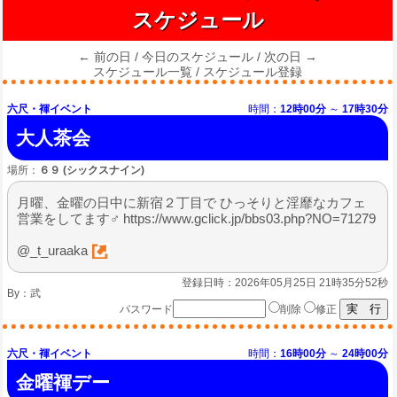
スケジュール
← 前の日
/
今日のスケジュール
/
次の日 →
スケジュール一覧
/
スケジュール登録
六尺・褌イベント
時間：
12時00分
～
17時30分
大人茶会
場所：
６９ (シックスナイン)
月曜、金曜の日中に新宿２丁目で ひっそりと淫靡なカフェ
営業をしてます♂ https://www.gclick.jp/bbs03.php?NO=71279
@_t_uraaka
登録日時：2026年05月25日 21時35分52秒
By：
武
パスワード
削除
修正
六尺・褌イベント
時間：
16時00分
～
24時00分
金曜褌デー