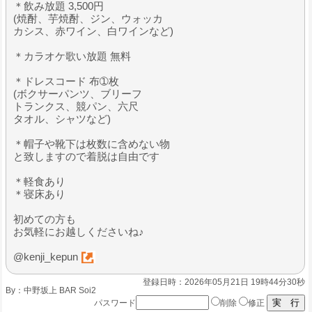
＊飲み放題 3,500円
(焼酎、芋焼酎、ジン、ウォッカ
カシス、赤ワイン、白ワインなど)
＊カラオケ歌い放題 無料
＊ドレスコード 布➀枚
(ボクサーパンツ、ブリーフ
トランクス、競パン、六尺
タオル、シャツなど)
＊帽子や靴下は枚数に含めない物
と致しますので着脱は自由です
＊軽食あり
＊寝床あり
初めての方も
お気軽にお越しくださいね♪
@kenji_kepun
登録日時：2026年05月21日 19時44分30秒
By：
中野坂上 BAR Soi2
パスワード
削除
修正