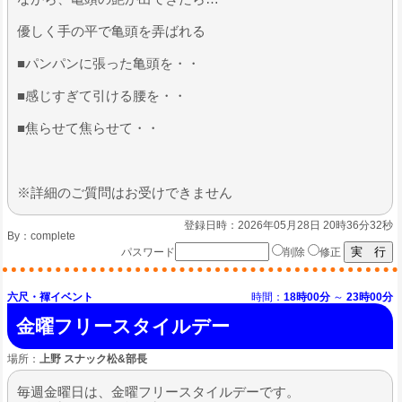
優しく手の平で亀頭を弄ばれる
​■パンパンに張った亀頭を・・
■感じすぎて引ける腰を・・
■焦らせて焦らせて・・
※詳細のご質問はお受けできません
登録日時：2026年05月28日 20時36分32秒
By：
complete
パスワード
削除
修正
六尺・褌イベント
時間：
18時00分
～
23時00分
金曜フリースタイルデー
場所：
上野 スナック松&部長
毎週金曜日は、金曜フリースタイルデーです。