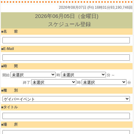
2026年08月07日 (Fri) 16時31分
93,190,746回
2026年06月05日（金曜日)
スケジュール登録
名 前
E-Mail
時 間
開始
時
分 ～
終了
時
分
種 別
タイトル
場 所