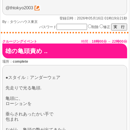
@thtokyo2003
登録日時：2026年05月16日 01時19分21秒
By：
タウンハウス東京
パスワード
削除
修正
クルージングイベント
時間：
18時00分
～
22時00分
雄の亀頭責め ..
場所：
complete
●スタイル：アンダーウェア
先走りで光る亀頭.
亀頭に、
ローションを
垂らされあったかい手で
包まれ
ながら、亀頭の艶が出てきたら…