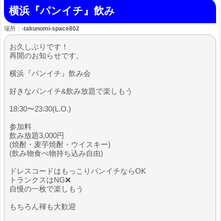
横浜『パンイチ』飲み
場所：
-takunomi-space802
お久しぶりです！
再開のお知らせです。
横浜『パンイチ』飲み会
好きなパンイチ&飲み放題で楽しもう
18:30〜23:30(L.O.)
参加料
飲み放題3,000円
(焼酎・麦芋焼酎・ウイスキー)
(飲み物食べ物持ち込み自由)
ドレスコードはもっこりパンイチならOK
トランクスはNG❌
自慢の一枚で楽しもう
もちろん褌も大歓迎