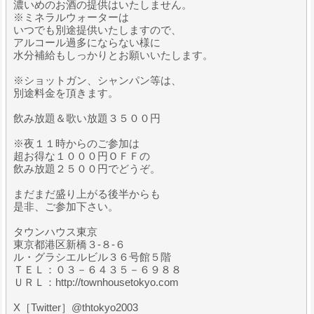
濃いめのお酒の提供はいたしません。
※ミネラルウォーターは
いつでも別途提供いたしますので、
アルコール過多にならない様に
水分補給もしっかりとお願いいたします。
※ショットガン、シャンパン等は、
別途料金を頂きます。
飲み放題＆歌い放題３５００円
※夜１１時からのご参加は
超お得な１０００円ＯＦＦの
飲み放題２５００円でどうぞ。
まだまだ盛り上がる後半からも
是非、ご参加下さい。
タウンハウス東京
東京都港区新橋３-８-６
ル・グラシエルビル３６号館５階
ＴＥＬ：０３－６４３５－６９８８
ＵＲＬ：http://townhousetokyo.com
X［Twitter］@thtokyo2003