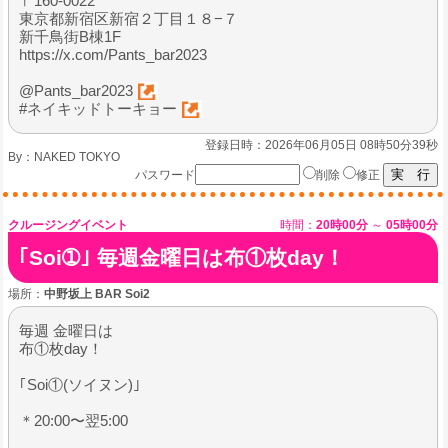
〒160-0022
東京都新宿区新宿２丁目１８−７
新千鳥街B棟1F
https://x.com/Pants_bar2023
@Pants_bar2023
#ネイキッドトーキョー
登録日時：2026年06月05日 08時50分39秒
By：
NAKED TOKYO
パスワード
削除
修正
クルージングイベント
時間：
20時00分
～
05時00分
｢Soi➀｣ 毎週金曜日は布①枚day！
場所：
中野坂上 BAR Soi2
毎週 金曜日は
布①枚day！
｢Soi①(ソイヌン)｣
＊20:00〜翌5:00