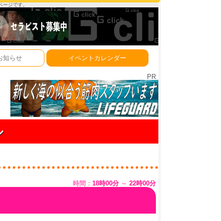
ーページです。
お知らせ
イベントカレンダー
PR
ル
時間：
18時00分
～
22時00分