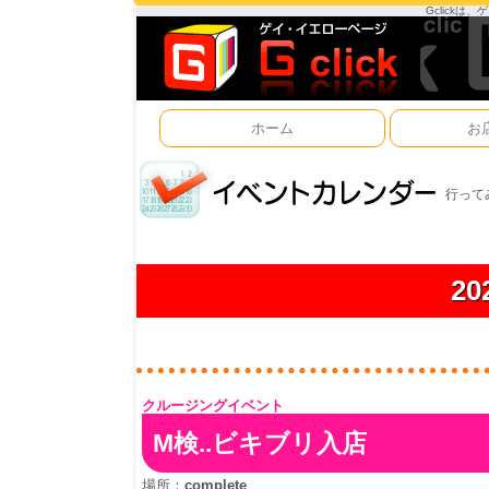
Gclick
ホーム
お
行って
2
クルージングイベント
M検..ビキブリ入店
場所：
complete