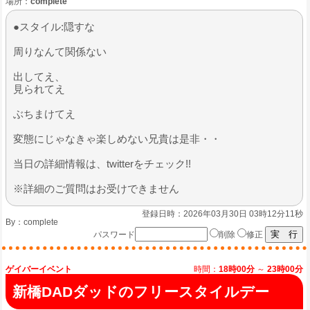
場所：
complete
●スタイル:隠すな
​周りなんて関係ない
出してえ、
見られてえ
ぶちまけてえ
​変態にじゃなきゃ楽しめない兄貴は是非・・
当日の詳細情報は、twitterをチェック!!
※詳細のご質問はお受けできません
登録日時：2026年03月30日 03時12分11秒
By：
complete
パスワード
削除
修正
ゲイバーイベント
時間：
18時00分
～
23時00分
新橋DADダッドのフリースタイルデー