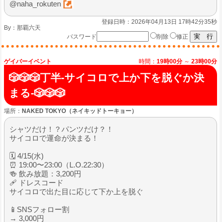
@naha_rokuten
登録日時：2026年04月13日 17時42分35秒
By：
那覇六天
パスワード
削除
修正
ゲイバーイベント
時間：
19時00分
～
23時00分
🎲🎲🎲丁半‐サイコロで上か下を脱ぐか決
まる‐🎲🎲🎲
場所：
NAKED TOKYO（ネイキッドトーキョー）
シャツだけ！？パンツだけ？！
サイコロで運命が決まる！
🗓 4/15(水)
⏰ 19:00〜23:00（L.O.22:30）
🍻 飲み放題：3,200円
🩹 ドレスコード
サイコロで出た目に応じて下か上を脱ぐ
📱SNSフォロー割
→ 3,000円