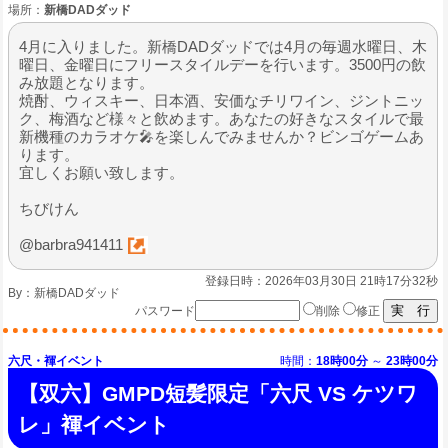
場所：
新橋DADダッド
4月に入りました。新橋DADダッドでは4月の毎週水曜日、木
曜日、金曜日にフリースタイルデーを行います。3500円の飲
み放題となります。
焼酎、ウィスキー、日本酒、安価なチリワイン、ジントニッ
ク、梅酒など様々と飲めます。あなたの好きなスタイルで最
新機種のカラオケ🎤を楽しんでみませんか？ビンゴゲームあ
ります。
宜しくお願い致します。
ちびけん
@barbra941411
登録日時：2026年03月30日 21時17分32秒
By：
新橋DADダッド
パスワード
削除
修正
六尺・褌イベント
時間：
18時00分
～
23時00分
【双六】GMPD短髪限定「六尺 VS ケツワ
レ」褌イベント