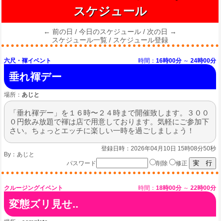
スケジュール
← 前の日
/
今日のスケジュール
/
次の日 →
スケジュール一覧
/
スケジュール登録
六尺・褌イベント
時間：
16時00分
～
24時00分
垂れ褌デー
場所：
あじと
「垂れ褌デー」を１６時〜２４時まで開催致します。３００
０円飲み放題で褌は店で用意しております。気軽にご参加下
さい。ちょっとエッチに楽しい一時を過ごしましょう！
登録日時：2026年04月10日 15時08分50秒
By：
あじと
パスワード
削除
修正
クルージングイベント
時間：
18時00分
～
22時00分
変態ズリ見せ..