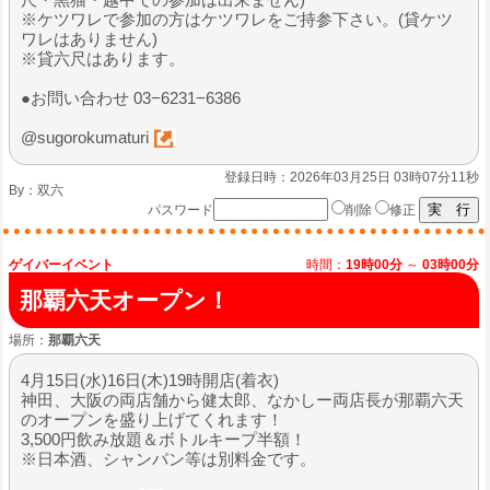
※ケツワレで参加の方はケツワレをご持参下さい。(貸ケツ
ワレはありません)
※貸六尺はあります。
●お問い合わせ 03−6231−6386
@sugorokumaturi
登録日時：2026年03月25日 03時07分11秒
By：
双六
パスワード
削除
修正
ゲイバーイベント
時間：
19時00分
～
03時00分
那覇六天オープン！
場所：
那覇六天
4月15日(水)16日(木)19時開店(着衣)
神田、大阪の両店舗から健太郎、なかしー両店長が那覇六天
のオープンを盛り上げてくれます！
3,500円飲み放題＆ボトルキープ半額！
※日本酒、シャンパン等は別料金です。