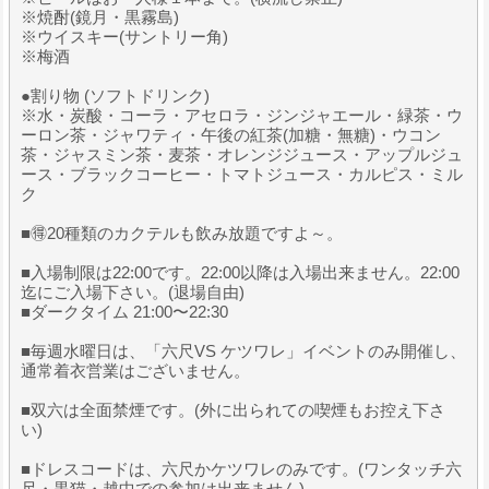
※焼酎(鏡月・黒霧島)
※ウイスキー(サントリー角)
※梅酒
●割り物 (ソフトドリンク)
※水・炭酸・コーラ・アセロラ・ジンジャエール・緑茶・ウ
ーロン茶・ジャワティ・午後の紅茶(加糖・無糖)・ウコン
茶・ジャスミン茶・麦茶・オレンジジュース・アップルジュ
ース・ブラックコーヒー・トマトジュース・カルピス・ミル
ク
■🉐20種類のカクテルも飲み放題ですよ～。
■入場制限は22:00です。22:00以降は入場出来ません。22:00
迄にご入場下さい。(退場自由)
■ダークタイム 21:00〜22:30
■毎週水曜日は、「六尺VS ケツワレ」イベントのみ開催し、
通常着衣営業はございません。
■双六は全面禁煙です。(外に出られての喫煙もお控え下さ
い)
■ドレスコードは、六尺かケツワレのみです。(ワンタッチ六
尺・黒猫・越中での参加は出来ません)