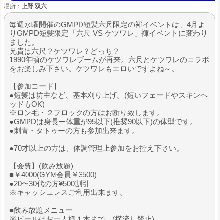
場所：
上野 双六
毎週水曜開催のGMPD短髪六尺限定の褌イベントは、4月よ
りGMPD短髪限定「六尺 VS ケツワレ」褌イベントに変わり
ました。
兄貴は六尺？ケツワレ？どっち？
1990年頃のケツワレブームが再来。六尺とケツワレのコラボ
をお楽しみ下さい。ケツワレもエロいですよね～。
【参加コード】
●短髪は坊主など、基本刈り上げ。(短いフェードやスキンヘ
ッドもOK)
※ロン毛・２ブロックの方はお断り致します。
●GMPDは身長ー体重が95以下(推奨90以下)の体型です。
●刺青・タトゥーの方も参加出来ます。
●70才以上の方は、体調管理上参加をお控え下さい。
【会費】(飲み放題)
■￥4000(GYM会員￥3500)
●20〜30代の方¥500割引
※キャッシュレスご利用出来ます。
■飲み放題メニュー
※ビールはお一人様１本まで。(横流し禁止)