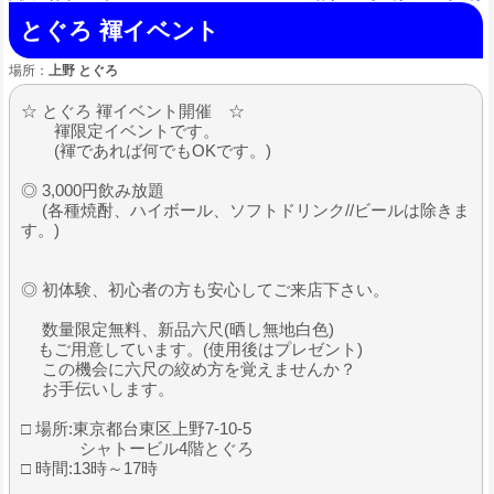
とぐろ 褌イベント
場所：
上野 とぐろ
☆ とぐろ 褌イベント開催 ☆
褌限定イベントです。
(褌であれば何でもOKです。)
◎ 3,000円飲み放題
(各種焼酎、ハイボール、ソフトドリンク//ビールは除きま
す。)
◎ 初体験、初心者の方も安心してご来店下さい。
数量限定無料、新品六尺(晒し無地白色)
もご用意しています。(使用後はプレゼント)
この機会に六尺の絞め方を覚えませんか？
お手伝いします。
□ 場所:東京都台東区上野7-10-5
シャトービル4階とぐろ
□ 時間:13時～17時