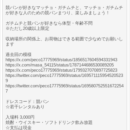
競パンが好きなマッチョ・ガチムチと、マッチョ・ガチムチ
が好きな人のための競パンまつり、楽しみましょう！
ガチムチと競パンが好きなら体型・年齢不問
※ただし20歳以上限定
収納場所の関係上、お荷物はできる範囲で少なめでお願いし
ます
過去回の模様
https://x.com/peco17775969/status/1856517604594331943
https://x.com/masa_54115/status/1787144686530089205
https://x.com/peco17775969/status/1799327070897725823
https://twitter.com/peco17775969/status/169571115954520523
9
https://twitter.com/peco17775969/status/169580752551672254
7
ドレスコード：競パン
☆若干レンタルあり
入場料 3,000円
焼酎・ウイスキー・ソフトドリンク飲み放題
☆支払は現金