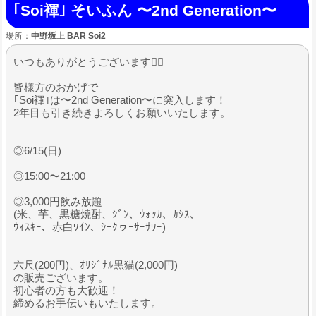
｢Soi褌｣ そいふん 〜2nd Generation〜
場所：
中野坂上 BAR Soi2
いつもありがとうございます🙇‍♂
皆様方のおかげで
｢Soi褌｣は〜2nd Generation〜に突入します！
2年目も引き続きよろしくお願いいたします。
◎6/15(日)
◎15:00〜21:00
◎3,000円飲み放題
(米、芋、黒糖焼酎、ｼﾞﾝ、ｳｫｯｶ、ｶｼｽ、
ｳｨｽｷｰ、赤白ﾜｲﾝ、ｼｰｸヮｰｻｰｻﾜｰ)
六尺(200円)、ｵﾘｼﾞﾅﾙ黒猫(2,000円)
の販売ございます。
初心者の方も大歓迎！
締めるお手伝いもいたします。