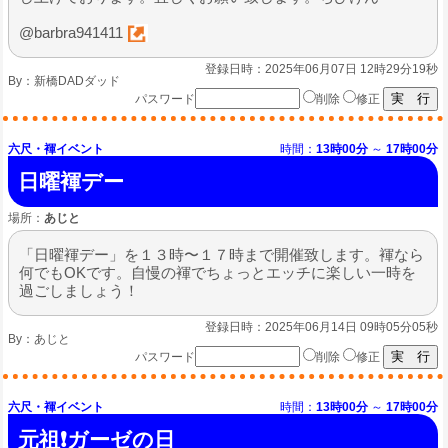
@barbra941411
登録日時：2025年06月07日 12時29分19秒
By：
新橋DADダッド
パスワード
削除
修正
六尺・褌イベント
時間：
13時00分
～
17時00分
日曜褌デー
場所：
あじと
「日曜褌デー」を１３時〜１７時まで開催致します。褌なら
何でもOKです。自慢の褌でちょっとエッチに楽しい一時を
過ごしましょう！
登録日時：2025年06月14日 09時05分05秒
By：
あじと
パスワード
削除
修正
六尺・褌イベント
時間：
13時00分
～
17時00分
元祖❗ガーゼの日