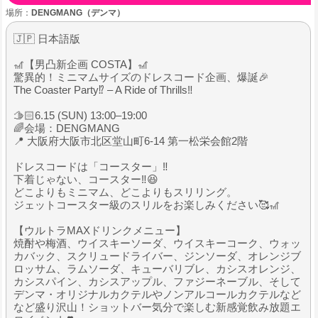
場所：
DENGMANG（デンマ）
🇯🇵 日本語版
🎢【男凸新企画 COSTA】🎢
驚異的！ミニマムサイズのドレスコード企画、爆誕🎉
The Coaster Party⁉️ – A Ride of Thrills‼️
🫱🏻6.15 (SUN) 13:00–19:00
🌈会場：DENGMANG
📍 大阪府大阪市北区堂山町6-14 第一松栄会館2階
ドレスコードは「コースター」‼️
下着じゃない、コースター‼️😆
どこよりもミニマム、どこよりもスリリング。
ジェットコースター級のスリルをお楽しみください🥰🎢
【ウルトラMAXドリンクメニュー】
焼酎や梅酒、ウイスキーソーダ、ウイスキーコーク、ウォッ
カバック、スクリュードライバー、ジンソーダ、オレンジブ
ロッサム、ラムソーダ、キューバリブレ、カシスオレンジ、
カシスパイン、カシスアップル、ファジーネーブル、そして
デンマ・オリジナルカクテルやノンアルコールカクテルなど
など盛り沢山！ショットバー気分で楽しむ新感覚飲み放題エ