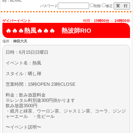
By：
BLANC
パスワード
削除
修正
ゲイバーイベント
時間：
15時00分
～
24時00分
🔥🔥🔥熱風🔥🔥🔥 熱波師RIO
場所：
神田六天
日時：6月15日日曜日
イベント名：熱風
スタイル：晒し褌
営業時間：15時OPEN 23時CLOSE
料金：飲み放題料金
※レンタル料別途300円掛かります
飲み放題3500円
・鏡月と緑茶、ウーロン茶、ジャスミン茶、コーラ、ジンジ
ャーエール ・生ビール
〜イベント説明〜