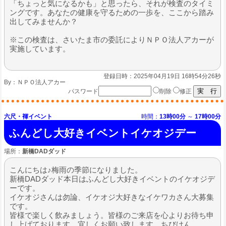
「ちょっと気になるかも」と思ったら、それが検査のタイミ
ングです。あなたの健康を守るための一歩を、ここから踏み
出してみませんか？
※この検査は、さいたま市の委託によりＮＰＯ法人アカーが
実施しています。
登録日時：2025年04月19日 16時54分26秒
By：
ＮＰＯ法人アカー
パスワード
削除
修正
六尺・褌イベント
時間：
13時00分
～
17時00分
ふんどし大好きイベントイケオジデー
場所：
新橋DADダッド
こんにちは♪梅雨の季節になりました。
新橋DADダッド本日はふんどし大好きイベントのイケオジデ
ーです。
イケオジさんは勿論、イケオジ大好きなイケワカさん大募集
です。
皆様で楽しく飲みましょう。皆様のご来店を心よりお待ち申
し上げております。宜しくお願い致します。ちびけん