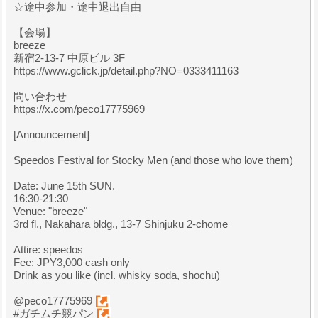
☆途中参加・途中退出自由
【会場】
breeze
新宿2-13-7 中原ビル 3F
https://www.gclick.jp/detail.php?NO=0333411163
問い合わせ
https://x.com/peco17775969
[Announcement]
Speedos Festival for Stocky Men (and those who love them)
Date: June 15th SUN.
16:30-21:30
Venue: "breeze"
3rd fl., Nakahara bldg., 13-7 Shinjuku 2-chome
Attire: speedos
Fee: JPY3,000 cash only
Drink as you like (incl. whisky soda, shochu)
@peco17775969
#ガチムチ競パン