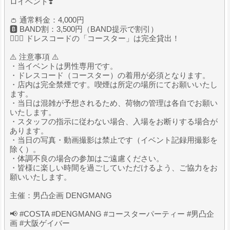
ロイベント❣️
👛 通常料金：4,000円
🅱️ BAND割：3,500円（BAND提示で割引）
🧔🏻‍♂️ ドレスコードの「コースター」は完全貸出！
⚠️ 注意事項 ⚠️
・当イベントは男性専用です。
・ドレスコード（コースター）の着用が必須となります。
・店内は完全禁煙です。喫煙は所定の場所にてお願いいたし
ます。
・当日は混雑が予想されるため、荷物の管理は各自でお願い
いたします。
・スタッフの指示に従わない場合、入場をお断りする場合が
あります。
・当日の写真・動画撮影は禁止です（イベント記録用撮影を
除く）。
・体調不良の場合の参加はご遠慮ください。
・皆様に楽しい時間を過ごしていただけるよう、ご協力をお
願いいたします。
主催：男凸企画 DENGMANG
📢 #COSTA #DENGMANG #コースターパーティー #男凸企
画 #大阪ゲイバー