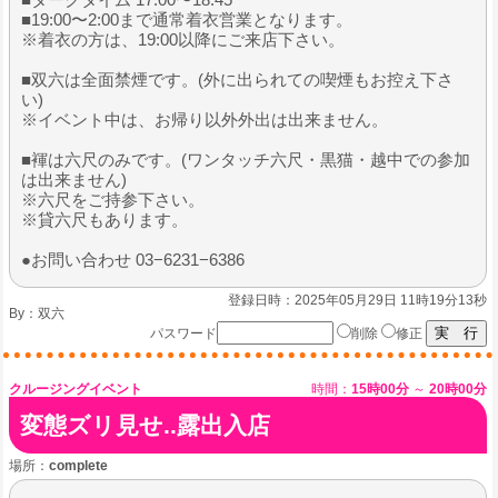
■19:00〜2:00まで通常着衣営業となります。
※着衣の方は、19:00以降にご来店下さい。
■双六は全面禁煙です。(外に出られての喫煙もお控え下さ
い)
※イベント中は、お帰り以外外出は出来ません。
■褌は六尺のみです。(ワンタッチ六尺・黒猫・越中での参加
は出来ません)
※六尺をご持参下さい。
※貸六尺もあります。
●お問い合わせ 03−6231−6386
登録日時：2025年05月29日 11時19分13秒
By：
双六
パスワード
削除
修正
クルージングイベント
時間：
15時00分
～
20時00分
変態ズリ見せ..露出入店
場所：
complete