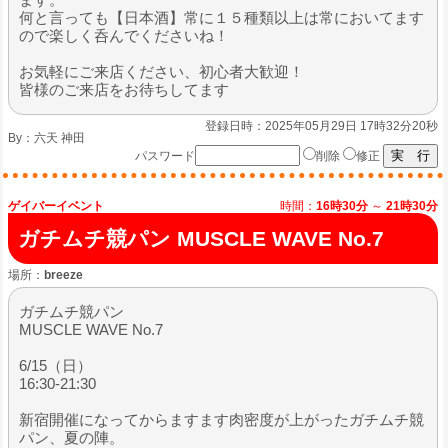
何と言っても【日本酒】常に１５種類以上は常においてます
ので楽しく呑んでくださいね！
お気軽にご来店ください、初心者大歓迎！
皆様のご来店をお待ちしてます
登録日時：2025年05月29日 17時32分20秒
By：
六天 神田
パスワード
削除
修正
ゲイバーイベント
時間：
16時30分
～
21時30分
ガチムチ競パン MUSCLE WAVE No.7
場所：
breeze
ガチムチ競パン
MUSCLE WAVE No.7
6/15（日）
16:30-21:30
新宿開催になってからますます肉密度が上がったガチムチ競
パン、夏の陣。