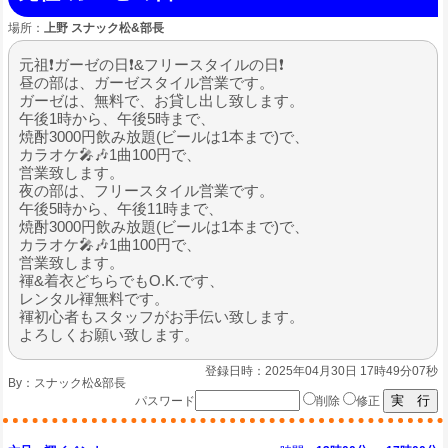
場所：
上野 スナック松&部長
元祖❗ガーゼの日❗&フリースタイルの日❗
昼の部は、ガーゼスタイル営業です。
ガーゼは、無料で、お貸し出し致します。
午後1時から、午後5時まで、
焼酎3000円飲み放題(ビールは1本まで)で、
カラオケ🎤🎶1曲100円で、
営業致します。
夜の部は、フリースタイル営業です。
午後5時から、午後11時まで、
焼酎3000円飲み放題(ビールは1本まで)で、
カラオケ🎤🎶1曲100円で、
営業致します。
褌&着衣どちらでもO.K.です、
レンタル褌無料です。
褌初心者もスタッフがお手伝い致します。
よろしくお願い致します。
登録日時：2025年04月30日 17時49分07秒
By：
スナック松&部長
パスワード
削除
修正