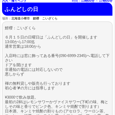
六尺・褌イベント
時間：
13時00分
～
17時00分
ふんどしの日
場所：
北海道小樽市 鯉櫻 こいざくら
鯉櫻：こいざくら
６月１５日の日曜日は「ふんどしの日」を開催します
13:00から17:00迄
通常営業は18:00から
入店時には窓に飾ってある番号(090-6999-2345)へ電話して下
さい
ドアを開けます
非通知の電話には対応しないので
悪しからず
褌の無料貸しや販売も行っております
初心者🔰の方には指導します
¥3000で飲み放題。
最初の2杯はレモンサワーかヴァイスサワー(下町の味、梅と
しその味と香りでピンク色、キンミヤ焼酎で割ります）
日本酒、キンミヤ焼酎の割りもの (アセロラ、ウーロン茶、