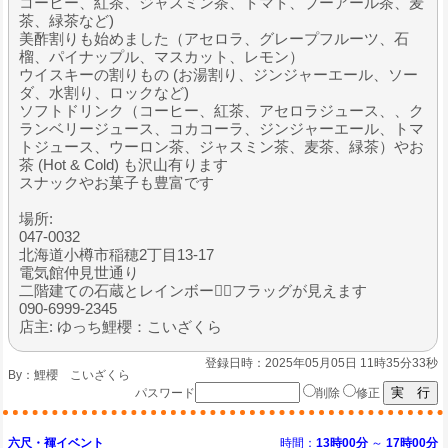
コーヒー、紅茶、ジャスミン茶、トマト、プーアール茶、麦
茶、緑茶など)
美酢割りも始めました（アセロラ、グレープフルーツ、石
榴、パイナップル、マスカット、レモン）
ウイスキーの割りもの (お湯割り、ジンジャーエール、ソー
ダ、水割り、ロックなど)
ソフトドリンク（コーヒー、紅茶、アセロラジュース、、ク
ランベリージュース、コカコーラ、ジンジャーエール、トマ
トジュース、ウーロン茶、ジャスミン茶、麦茶、緑茶）やお
茶 (Hot & Cold) も沢山有ります
スナックやお菓子も豊富です
場所:
047-0032
北海道小樽市稲穂2丁目13-17
電気館仲見世通り
二階建ての石蔵とレインボー🏳️‍🌈フラッグが見えます
090-6999-2345
店主: ゆっち鯉櫻：こいざくら
登録日時：2025年05月05日 11時35分33秒
By：
鯉櫻 こいざくら
パスワード
削除
修正
六尺・褌イベント
時間：
13時00分
～
17時00分