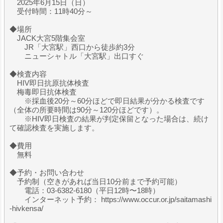
2025年6月15日（日）
受付時間：11時40分～
◆場所
JACK大宮5階集会室
JR「大宮駅」西口から徒歩約3分
ニューシャトル「大宮駅」出口すぐ
◆検査内容
HIV即日抗原抗体検査
梅毒即日抗体検査
※採血後20分～60分ほどで即日結果が分かる検査です
（全体の所要時間は90分～120分ほどです）。
※HIV即日検査の結果が判定保留となった場合は、続け
て確認検査を実施します。
◆費用
無料
◆予約・お問い合わせ
予約制（空きがあれば当日10分前まで予約可能）
電話：03-6382-6180（平日12時〜18時）
インターネット予約： https://www.occur.or.jp/saitamashi
-hivkensa/