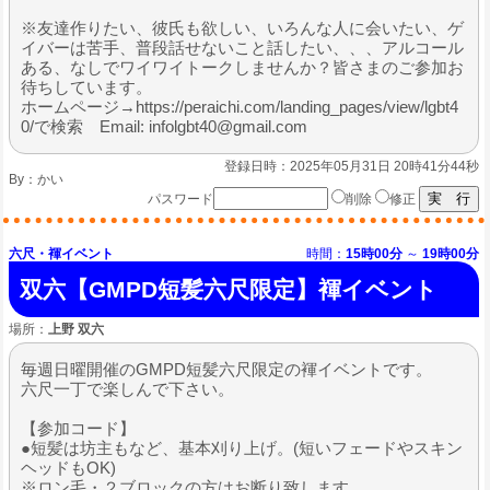
※友達作りたい、彼氏も欲しい、いろんな人に会いたい、ゲ
イバーは苦手、普段話せないこと話したい、、、アルコール
ある、なしでワイワイトークしませんか？皆さまのご参加お
待ちしています。
ホームページ→https://peraichi.com/landing_pages/view/lgbt4
0/で検索 Email: infolgbt40@gmail.com
登録日時：2025年05月31日 20時41分44秒
By：
かい
パスワード
削除
修正
六尺・褌イベント
時間：
15時00分
～
19時00分
双六【GMPD短髪六尺限定】褌イベント
場所：
上野 双六
毎週日曜開催のGMPD短髪六尺限定の褌イベントです。
六尺一丁で楽しんで下さい。
【参加コード】
●短髪は坊主もなど、基本刈り上げ。(短いフェードやスキン
ヘッドもOK)
※ロン毛・２ブロックの方はお断り致します。