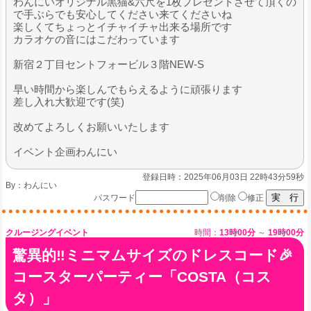
わんにいオリジナル黒猫&六尺を1枚プレゼントさせて頂くの
で手ぶらでも安心してください来てくださいね
楽しくてちょっとイチャイチャ出来る場所です
カラオケの音にはこだわっています
新宿２丁目セントフォービル３階NEW-S
早い時間から楽しんでもらえるように頑張ります
差し入れ大歓迎です(笑)
改めてよろしくお願いいたします
イベント企画わんにい
登録日時：2025年06月03日 22時43分59秒
By：
わんにい
パスワード
削除
修正
クルージングイベント
時間：
13時00分
～
19時00分
驚異的‼️ミニマムサイズのドレスコード🎉
コースターパーティー「COSTA（コス
タ）」