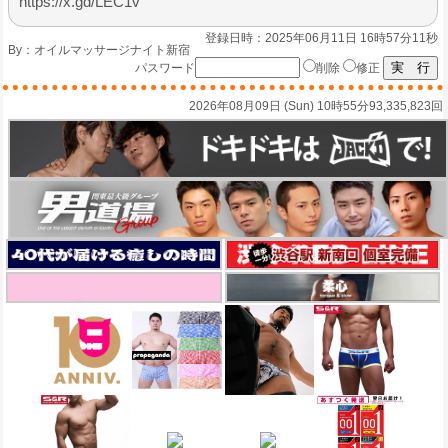
https://x.gd/LEC1v
登録日時：2025年06月11日 16時57分11秒
By：
オイルマッサージナイト新宿
パスワード
削除
修正
2026年08月09日 (Sun) 10時55分
93,335,823回