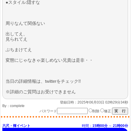
●スタイル:隠すな
周りなんて関係ない
出してえ、
見られてえ
ぶちまけてえ
​変態にじゃなきゃ楽しめない兄貴は是非・・
​当日の詳細情報は、twitterをチェック!!
※詳細のご質問はお受けできません
登録日時：2025年06月03日 02時29分34秒
By：
complete
パスワード
削除
修正
六尺・褌イベント
時間：
15時00分
～
21時00分