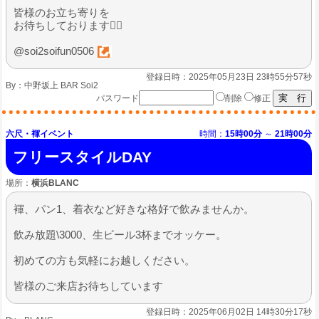
皆様のお立ち寄りを
お待ちしております🙇‍♂
@soi2soifun0506
登録日時：2025年05月23日 23時55分57秒
By：
中野坂上 BAR Soi2
パスワード
削除
修正
六尺・褌イベント
時間：
15時00分
～
21時00分
フリースタイルDAY
場所：
横浜BLANC
褌、パン1、着衣など好きな格好で飲みませんか。
飲み放題\3000、生ビール3杯までオッケー。
初めての方も気軽にお越しください。
皆様のご来店お待ちしています
登録日時：2025年06月02日 14時30分17秒