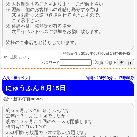
※ 人数制限することもあります、ご理解下さい。
※ 泥酔、他のお客様への迷惑行為等する方は、
来店お断り又途中退場させて頂きますので、
ご了承下さい。
※ 体調不良、発熱等が有る場合、
次回イベントへのご参加をお願い致します。
皆様のご来店をお待ちしています。
登録日時：2025年05月09日 18時49分42秒
By：
上野 とぐろ
パスワード
削除
修正
六尺・褌イベント
時間：
13時00分
～
17時00分
にゅうふん６月15日
場所：
新宿2丁目NEW-S
約６ヶ月ぶりのにゅうふんです
去年は３ヶ月に１回でしたが
改めて２ヶ月に１回のペースで開催します
時間も13:00～17:00
3500円飲み放題カラオケ歌い放題です。