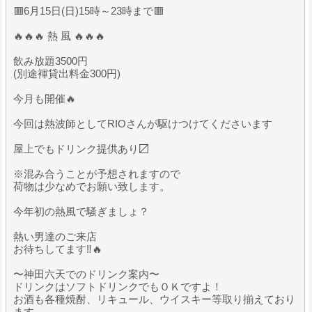
🟥6月15日(日)15時～23時まで🟥
🔥🔥🔥 熱 風 🔥🔥🔥
飲み放題3500円
(別途褌貸出料金300円)
今月も開催🔥
今回は熱波師としてRIOさんが駆けつけてくださいます
屋上でもドリンク提供あり〼
※混み合うことが予想されますので
荷物は少なめでお願い致します。
今年初の熱風で騒ぎましょ？
熱い男達のご来店
お待ちしてます‼️🔥
〜神田六天でのドリンク案内〜
ドリンクはソフトドリンクでもＯＫですよ！
お酒も各種焼酎、リキュール、ウイスキー等取り揃えており
ます。