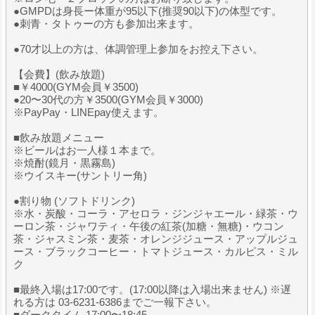
●GMPDは身長ー体重が95以下(推奨90以下)の体型です。
●刺青・タトゥーの方も参加出来ます。
●70才以上の方は、体調管理上参加をお控え下さい。
【会費】(飲み放題)
■￥4000(GYM会員￥3500)
●20〜30代の方￥3500(GYM会員￥3000)
※PayPay・LINEpay使えます。
■飲み放題メニュー
※ビールはお一人様１本まで。
※焼酎(鏡月・黒霧島)
※ウイスキー(サントリー角)
●割り物 (ソフトドリンク)
※水・炭酸・コーラ・アセロラ・ジンジャエール・緑茶・ウ
ーロン茶・ジャワティ・午後の紅茶(加糖・無糖)・ウコン
茶・ジャスミン茶・麦茶・オレンジジュース・アップルジュ
ース・ブラックコーヒー・トマトジュース・カルピス・ミル
ク
■最終入場は17:00です。(17:00以降は入場出来ません) ※遅
れる方は 03-6231-6386までご一報下さい。
■ダークタイム 17:00〜18:45