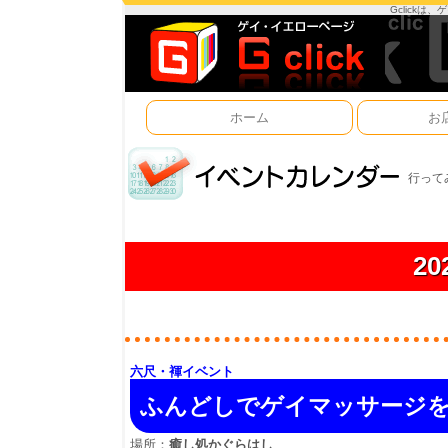
Gclick
ホーム
お
行って
2
六尺・褌イベント
ふんどしでゲイマッサージ
場所：
癒し処かぐらはし