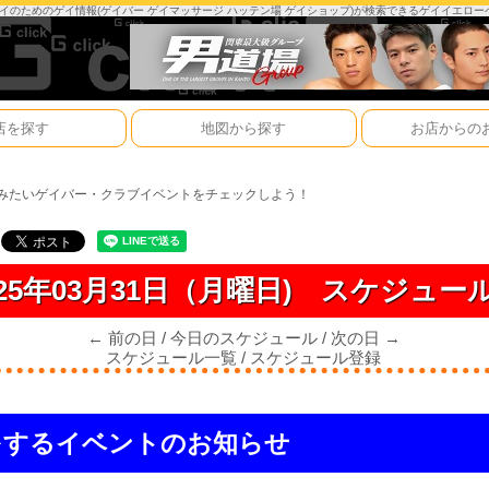
は、ゲイのためのゲイ情報(ゲイバー ゲイマッサージ ハッテン場 ゲイショップ)が検索できるゲイイエロ
店を探す
地図から探す
お店からの
みたいゲイバー・クラブイベントをチェックしよう！
025年03月31日（月曜日)
スケジュー
← 前の日
/
今日のスケジュール
/
次の日 →
スケジュール一覧
/
スケジュール登録
をするイベントのお知らせ