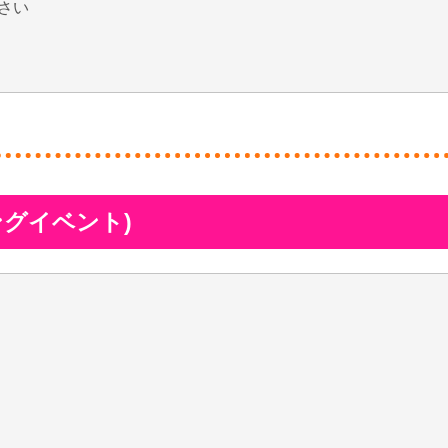
さい
ングイベント)
。