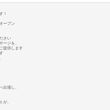
す！
オープン
ださい
サージを、
ご提供します
す
、
へ出場し、
トが、