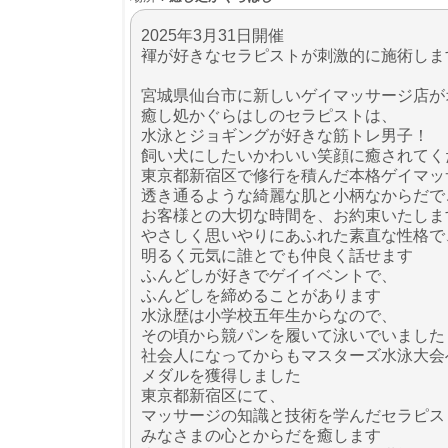
2025年3月31日開催
褌が好きなセラピストが刺激的に施術しま
宮城県仙台市に新しいゲイマッサージ店が
癒し処かぐらはしのセラピストは、
水泳とジョギングが好きな筋トレ男子！
飼い犬にしたいかわいい笑顔に癒されてく
東京都新宿区で修行を積んだ本格ゲイマッ
透き通るような綺麗な肌と小柄なからだで
お客様との大切な時間を、お約束いたしま
やさしく思いやりにあふれた素直な性格で
明るく元気に誰とでも仲良く話せます
ふんどしが好きでゲイイベントで、
ふんどしを締めることがあります
水泳歴は小学校五年生からなので、
その頃から競パンを履いて泳いでいました
社会人になってからもマスターズ水泳大会
メダルを獲得しました
東京都新宿区にて、
マッサージの知識と技術を学んだセラピス
みなさまの心とからだを癒します