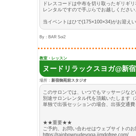
ドレスコードは中布を切り取ったギリギリ
レンタルですので手ぶらでお越しください
当イベントはひで(175×100×34)がお迎
By：
BAR Soi2
教室・レッスン
ヌードリラックスヨガ@新
場所：
新宿御苑前スタジオ
このサロンでは、いつでもマッサージなど
別途サロンレンタル代を頂戴いたします（2時間
単独で出張セッションの場合、出張交通費を頂
★★重要★★
ご予約、お問い合わせはウェブサイトのお
https://rainbownudeyoga.jimdofree.com/