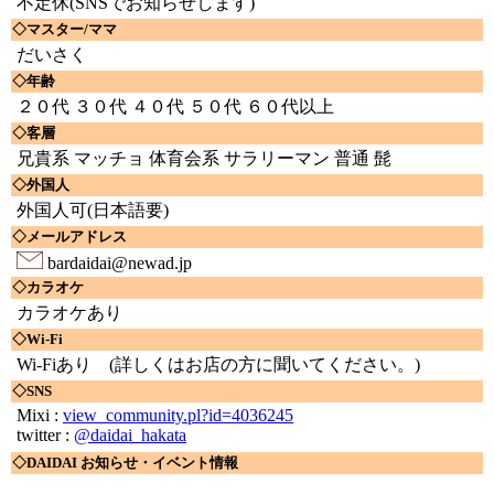
不定休(SNSでお知らせします)
◇マスター/ママ
だいさく
◇年齢
２０代 ３０代 ４０代 ５０代 ６０代以上
◇客層
兄貴系 マッチョ 体育会系 サラリーマン 普通 髭
◇外国人
外国人可(日本語要)
◇メールアドレス
bardaidai@newad.jp
◇カラオケ
カラオケあり
◇Wi-Fi
Wi-Fiあり
(詳しくはお店の方に聞いてください。)
◇SNS
Mixi :
view_community.pl?id=4036245
twitter :
@daidai_hakata
◇DAIDAI お知らせ・イベント情報