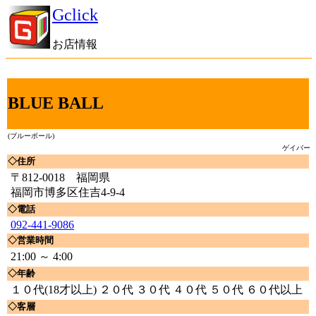
Gclick
お店情報
BLUE BALL
(ブルーボール)
ゲイバー
◇住所
〒812-0018 福岡県
福岡市博多区住吉4-9-4
◇電話
092-441-9086
◇営業時間
21:00 ～ 4:00
◇年齢
１０代(18才以上) ２０代 ３０代 ４０代 ５０代 ６０代以上
◇客層