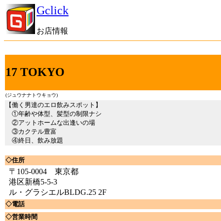
Gclick
お店情報
17 TOKYO
(ジュウナナトウキョウ)
【働く男達のエロ飲みスポット】
①年齢や体型、髪型の制限ナシ
②アットホームな出逢いの場
③カクテル豊富
④終日、飲み放題
◇住所
〒105-0004 東京都
港区新橋5-5-3
ル・グラシエルBLDG.25 2F
◇電話
◇営業時間