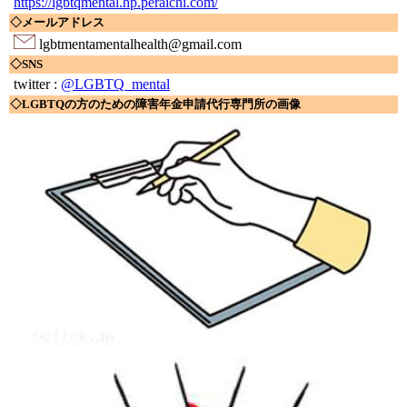
https://lgbtqmental.hp.peraichi.com/
◇メールアドレス
lgbtmentamentalhealth@gmail.com
◇SNS
twitter :
@LGBTQ_mental
◇LGBTQの方のための障害年金申請代行専門所の画像