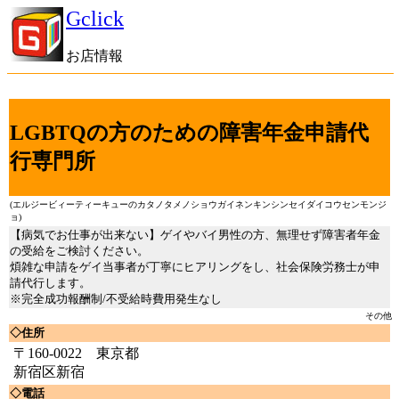
Gclick
お店情報
LGBTQの方のための障害年金申請代
行専門所
(エルジービィーティーキューのカタノタメノショウガイネンキンシンセイダイコウセンモンジ
ョ)
【病気でお仕事が出来ない】ゲイやバイ男性の方、無理せず障害者年金
の受給をご検討ください。
煩雑な申請をゲイ当事者が丁寧にヒアリングをし、社会保険労務士が申
請代行します。
※完全成功報酬制/不受給時費用発生なし
その他
◇住所
〒160-0022 東京都
新宿区新宿
◇電話