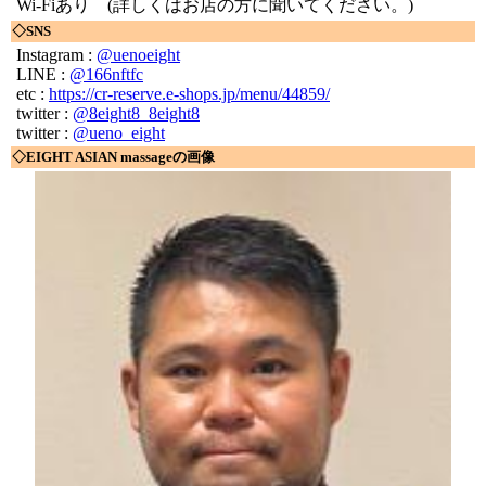
Wi-Fiあり
(詳しくはお店の方に聞いてください。)
◇SNS
Instagram :
@uenoeight
LINE :
@166nftfc
etc :
https://cr-reserve.e-shops.jp/menu/44859/
twitter :
@8eight8_8eight8
twitter :
@ueno_eight
◇EIGHT ASIAN massageの画像