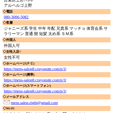
台東区上野7-3-9
アルベルゴ上野
◇電話
080-3006-5082
◇客層
ジャニーズ系 学生 中年 年配 兄貴系 マッチョ 体育会系 サ
ラリーマン 普通 髭 短髪 太め系 ＳＭ系
◇外国人
外国人可
◇女性入店<
女性不可
◇ホームページ(ＰＣ)
https://mens-salon8.crayonsite.com/p/3/
◇ホームページ(携帯)
https://mens-salon8.crayonsite.com/p/3/
◇ホームページ(スマートフォン)
https://mens-salon8.crayonsite.com/p/3/
◇メールアドレス
mens.salon.eight@gmail.com
◇Wi-Fi