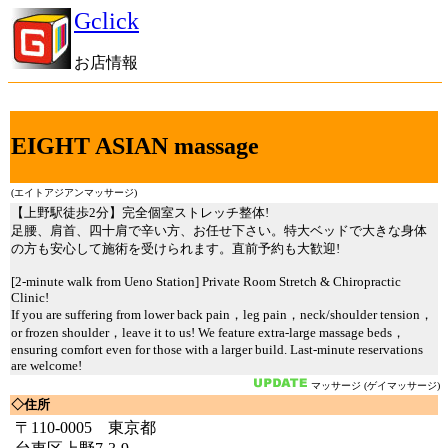
Gclick
お店情報
EIGHT ASIAN massage
(エイトアジアンマッサージ)
【上野駅徒歩2分】完全個室ストレッチ整体!
足腰、肩首、四十肩で辛い方、お任せ下さい。特大ベッドで大きな身体
の方も安心して施術を受けられます。直前予約も大歓迎!
[2-minute walk from Ueno Station] Private Room Stretch & Chiropractic
Clinic!
If you are suffering from lower back pain，leg pain，neck/shoulder tension，
or frozen shoulder，leave it to us! We feature extra-large massage beds，
ensuring comfort even for those with a larger build. Last-minute reservations
are welcome!
マッサージ (ゲイマッサージ)
◇住所
〒110-0005 東京都