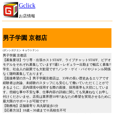
Gclick
お店情報
男子学園 京都店
(ダンシガクエン キョウトテン)
男子学園 京都店
【募集要項】ウリ専・出張ホストSTAFF、ライブチャットSTAFF、ビデオ
モデルをそれぞれ募集しています!!週1～レギュラー出勤まで幅広く募集!!
学生、社会人の副業でも大歓迎です!!ノンケ・ゲイ・バイやジャンル関係
なく随時募集しております。
【面接希望の方へ】男子学園京都店は、33年の長い歴史あるエリアです
経験者は勿論、未経験のスタッフにも安心して働いていただくことがで
きるように、店内環境や採用する際の面接、採用基準も大切にしていま
す。些細な事や不安な事、仕事内容の詳細に関しても気兼ねなくお申し
付けくださいませ。店長は業界歴10年!!あなたの希望を実現させるために
最大限のサポートが可能です!!
【勤務地】店舗最寄り 烏丸駅徒歩1分
【応募方法】18歳～30歳まで※高校生不可