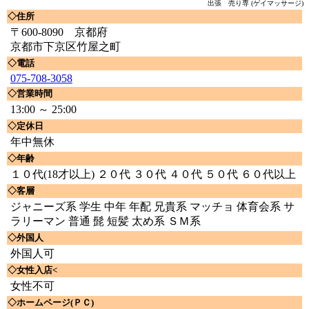
出張 売り専 (ゲイマッサージ)
◇住所
〒600-8090 京都府
京都市下京区竹屋之町
◇電話
075-708-3058
◇営業時間
13:00 ～ 25:00
◇定休日
年中無休
◇年齢
１０代(18才以上) ２０代 ３０代 ４０代 ５０代 ６０代以上
◇客層
ジャニーズ系 学生 中年 年配 兄貴系 マッチョ 体育会系 サ
ラリーマン 普通 髭 短髪 太め系 ＳＭ系
◇外国人
外国人可
◇女性入店<
女性不可
◇ホームページ(ＰＣ)