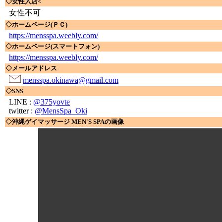
◇女性入店<
女性不可
◇ホームページ(ＰＣ)
https://mensspa.weebly.com/
◇ホームページ(スマートフォン)
https://mensspa.weebly.com/
◇メールアドレス
mensspa.okinawa@gmail.com
◇SNS
LINE :
@375yovte
twitter :
@MensSpa_Oki
◇沖縄ゲイマッサージ MEN'S SPAの画像