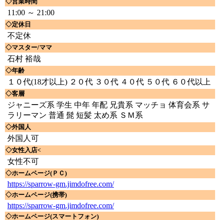
◇営業時間
11:00 ～ 21:00
◇定休日
不定休
◇マスター/ママ
石村 裕哉
◇年齢
１０代(18才以上) ２０代 ３０代 ４０代 ５０代 ６０代以上
◇客層
ジャニーズ系 学生 中年 年配 兄貴系 マッチョ 体育会系 サ
ラリーマン 普通 髭 短髪 太め系 ＳＭ系
◇外国人
外国人可
◇女性入店<
女性不可
◇ホームページ(ＰＣ)
https://sparrow-gm.jimdofree.com/
◇ホームページ(携帯)
https://sparrow-gm.jimdofree.com/
◇ホームページ(スマートフォン)