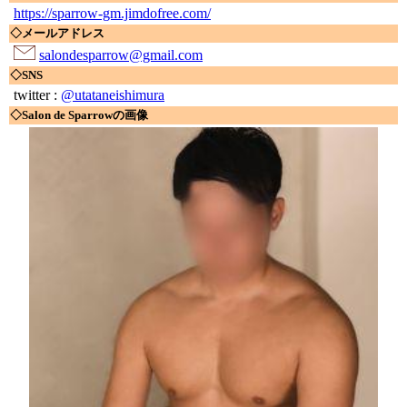
https://sparrow-gm.jimdofree.com/
◇メールアドレス
salondesparrow@gmail.com
◇SNS
twitter :
@utataneishimura
◇Salon de Sparrowの画像