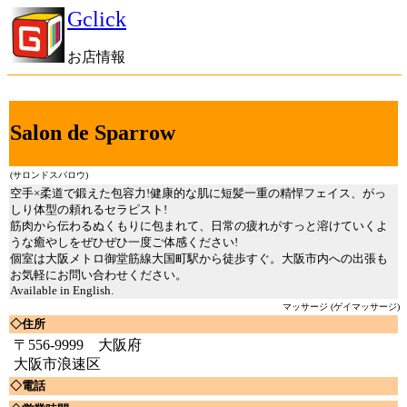
Gclick
お店情報
Salon de Sparrow
(サロンドスパロウ)
空手×柔道で鍛えた包容力!健康的な肌に短髪一重の精悍フェイス、がっ
しり体型の頼れるセラピスト!
筋肉から伝わるぬくもりに包まれて、日常の疲れがすっと溶けていくよ
うな癒やしをぜひぜひ一度ご体感ください!
個室は大阪メトロ御堂筋線大国町駅から徒歩すぐ。大阪市内への出張も
お気軽にお問い合わせください。
Available in English.
マッサージ (ゲイマッサージ)
◇住所
〒556-9999 大阪府
大阪市浪速区
◇電話