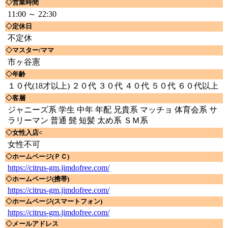
◇営業時間
11:00 ～ 22:30
◇定休日
不定休
◇マスター/ママ
市ヶ谷憲
◇年齢
１０代(18才以上) ２０代 ３０代 ４０代 ５０代 ６０代以上
◇客層
ジャニーズ系 学生 中年 年配 兄貴系 マッチョ 体育会系 サ
ラリーマン 普通 髭 短髪 太め系 ＳＭ系
◇女性入店<
女性不可
◇ホームページ(ＰＣ)
https://citrus-gm.jimdofree.com/
◇ホームページ(携帯)
https://citrus-gm.jimdofree.com/
◇ホームページ(スマートフォン)
https://citrus-gm.jimdofree.com/
◇メールアドレス