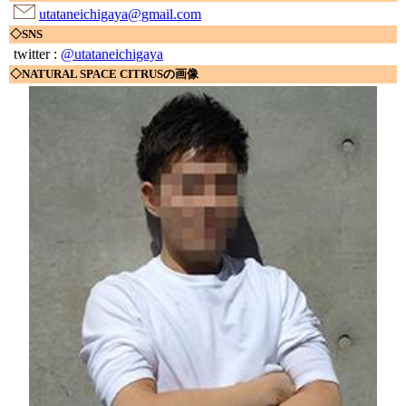
utataneichigaya@gmail.com
◇SNS
twitter :
@utataneichigaya
◇NATURAL SPACE CITRUSの画像