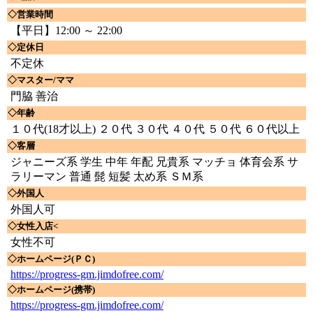
◇営業時間
【平日】12:00 ～ 22:00
◇定休日
不定休
◇マスター/ママ
門脇 善治
◇年齢
１０代(18才以上) ２０代 ３０代 ４０代 ５０代 ６０代以上
◇客層
ジャニーズ系 学生 中年 年配 兄貴系 マッチョ 体育会系 サ
ラリーマン 普通 髭 短髪 太め系 ＳＭ系
◇外国人
外国人可
◇女性入店<
女性不可
◇ホームページ(ＰＣ)
https://progress-gm.jimdofree.com/
◇ホームページ(携帯)
https://progress-gm.jimdofree.com/