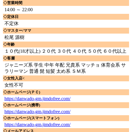
◇営業時間
14:00 ～ 22:00
◇定休日
不定休
◇マスター/ママ
松尾 源樹
◇年齢
１０代(18才以上) ２０代 ３０代 ４０代 ５０代 ６０代以上
◇客層
ジャニーズ系 学生 中年 年配 兄貴系 マッチョ 体育会系 サ
ラリーマン 普通 髭 短髪 太め系 ＳＭ系
◇女性入店<
女性不可
◇ホームページ(ＰＣ)
https://danwado-gm.jimdofree.com/
◇ホームページ(携帯)
https://danwado-gm.jimdofree.com/
◇ホームページ(スマートフォン)
https://danwado-gm.jimdofree.com/
◇メールアドレス