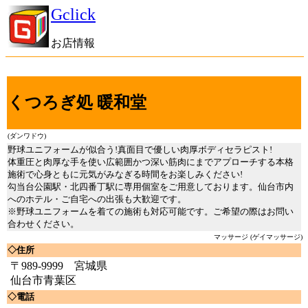
Gclick
お店情報
くつろぎ処 暖和堂
(ダンワドウ)
野球ユニフォームが似合う!真面目で優しい肉厚ボディセラピスト!
体重圧と肉厚な手を使い広範囲かつ深い筋肉にまでアプローチする本格
施術で心身ともに元気がみなぎる時間をお楽しみください!
勾当台公園駅・北四番丁駅に専用個室をご用意しております。仙台市内
へのホテル・ご自宅への出張も大歓迎です。
※野球ユニフォームを着ての施術も対応可能です。ご希望の際はお問い
合わせください。
マッサージ (ゲイマッサージ)
◇住所
〒989-9999 宮城県
仙台市青葉区
◇電話