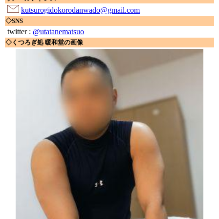
kutsurogidokorodanwado@gmail.com
◇SNS
twitter :
@utatanematsuo
◇くつろぎ処 暖和堂の画像