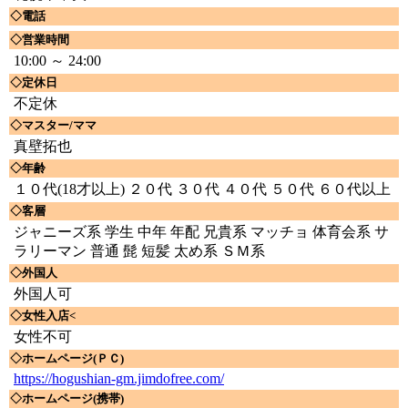
◇電話
◇営業時間
10:00 ～ 24:00
◇定休日
不定休
◇マスター/ママ
真壁拓也
◇年齢
１０代(18才以上) ２０代 ３０代 ４０代 ５０代 ６０代以上
◇客層
ジャニーズ系 学生 中年 年配 兄貴系 マッチョ 体育会系 サ
ラリーマン 普通 髭 短髪 太め系 ＳＭ系
◇外国人
外国人可
◇女性入店<
女性不可
◇ホームページ(ＰＣ)
https://hogushian-gm.jimdofree.com/
◇ホームページ(携帯)