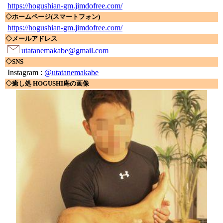
https://hogushian-gm.jimdofree.com/
◇ホームページ(スマートフォン)
https://hogushian-gm.jimdofree.com/
◇メールアドレス
utatanemakabe@gmail.com
◇SNS
Instagram :
@utatanemakabe
◇癒し処 HOGUSHI庵の画像