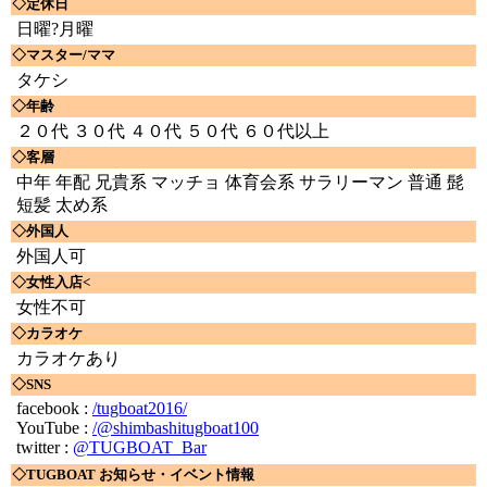
◇定休日
日曜?月曜
◇マスター/ママ
タケシ
◇年齢
２０代 ３０代 ４０代 ５０代 ６０代以上
◇客層
中年 年配 兄貴系 マッチョ 体育会系 サラリーマン 普通 髭
短髪 太め系
◇外国人
外国人可
◇女性入店<
女性不可
◇カラオケ
カラオケあり
◇SNS
facebook :
/tugboat2016/
YouTube :
/@shimbashitugboat100
twitter :
@TUGBOAT_Bar
◇TUGBOAT お知らせ・イベント情報