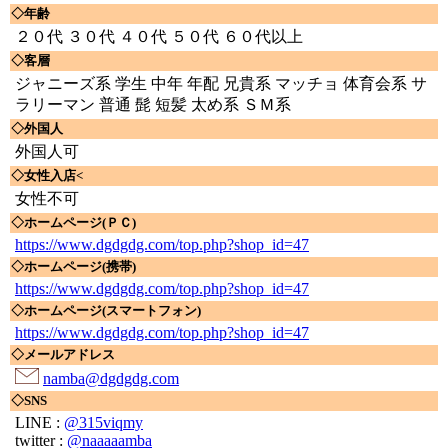
◇年齢
２０代 ３０代 ４０代 ５０代 ６０代以上
◇客層
ジャニーズ系 学生 中年 年配 兄貴系 マッチョ 体育会系 サ
ラリーマン 普通 髭 短髪 太め系 ＳＭ系
◇外国人
外国人可
◇女性入店<
女性不可
◇ホームページ(ＰＣ)
https://www.dgdgdg.com/top.php?shop_id=47
◇ホームページ(携帯)
https://www.dgdgdg.com/top.php?shop_id=47
◇ホームページ(スマートフォン)
https://www.dgdgdg.com/top.php?shop_id=47
◇メールアドレス
namba@dgdgdg.com
◇SNS
LINE :
@315viqmy
twitter :
@naaaaamba