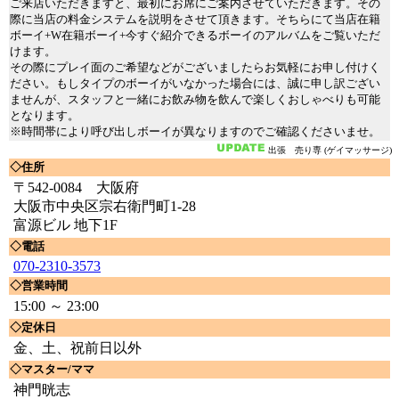
ご来店いただきますと、最初にお席にご案内させていただきます。その
際に当店の料金システムを説明をさせて頂きます。そちらにて当店在籍
ボーイ+W在籍ボーイ+今すぐ紹介できるボーイのアルバムをご覧いただ
けます。
その際にプレイ面のご希望などがございましたらお気軽にお申し付けく
ださい。もしタイプのボーイがいなかった場合には、誠に申し訳ござい
ませんが、スタッフと一緒にお飲み物を飲んで楽しくおしゃべりも可能
となります。
※時間帯により呼び出しボーイが異なりますのでご確認くださいませ。
出張 売り専 (ゲイマッサージ)
◇住所
〒542-0084 大阪府
大阪市中央区宗右衛門町1-28
富源ビル 地下1F
◇電話
070-2310-3573
◇営業時間
15:00 ～ 23:00
◇定休日
金、土、祝前日以外
◇マスター/ママ
神門晄志