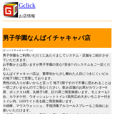
Gclick
お店情報
男子学園なんばイチャキャバ店
(ナンバイチャキャバテン)
男子学園をご利用いただくにあたりましてシステム・店舗をご紹介させ
ていただきます。
お手数かとは思いますが男子学園の安心!!安全!! のシステムをご一読くだ
さい。
なんばイチャキャバ店は、繁華街から少し離れた人目につきにくいビル
の地下1階にて営業しております。
男性の出入りが多いからと言って 地下1階ですので不審に思われることは
一切ございませんのでご安心ください。飲み店舗のお席がカウンター8
席、ボックス14席、丸椅子3席、計25席ご用意御座います。モニターも5
台、カラオケ付、ウオッシュレットトイレ1箇所広め大きいモニター付き
トイレ内、LEDライト光る鏡ご用意御座います。
※綿棒、マウスウォッシュ、手指消毒アルコールスプレーもご自由にお
使いいただけます。