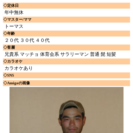
◇定休日
年中無休
◇マスター/ママ
トーマス
◇年齢
２０代 ３０代 ４０代
◇客層
兄貴系 マッチョ 体育会系 サラリーマン 普通 髭 短髪
◇カラオケ
カラオケあり
◇SNS
◇Amigoの画像