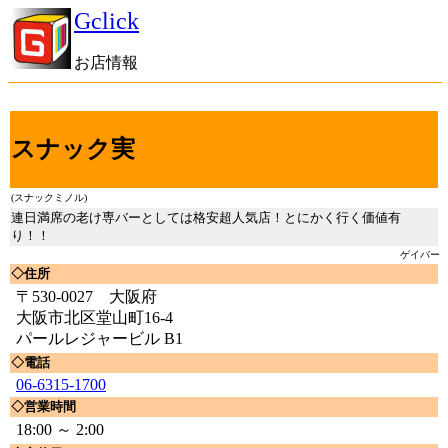
Gclick
お店情報
スナック実
(スナックミノル)
連日満席の老け専バーとしては格安超人気店！とにかく行く価値有
り！！
ゲイバー
◇住所
〒530-0027 大阪府
大阪市北区堂山町16-4
パールレジャービル B1
◇電話
06-6315-1700
◇営業時間
18:00 ～ 2:00