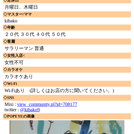
◇定休日
月曜日、木曜日
◇マスター/ママ
kibako
◇年齢
２０代 ３０代 ４０代 ５０代
◇客層
サラリーマン 普通
◇女性入店<
女性不可
◇カラオケ
カラオケあり
◇Wi-Fi
Wi-Fiあり
(詳しくはお店の方に聞いてください。)
◇SNS
Mixi :
view_community.pl?id=708177
twitter :
@kibako9
◇POPEYEの画像