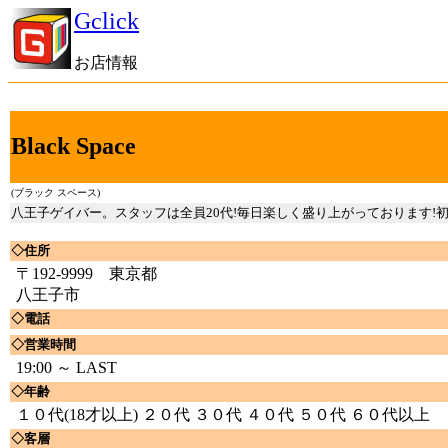
Gclick
お店情報
Black Space
(ブラック スペース)
八王子ゲイバー。スタッフは全員20代!毎日楽しく盛り上がっております!初めて
◇住所
〒192-9999 東京都
八王子市
◇電話
◇営業時間
19:00 ～ LAST
◇年齢
１０代(18才以上) ２０代 ３０代 ４０代 ５０代 ６０代以上
◇客層