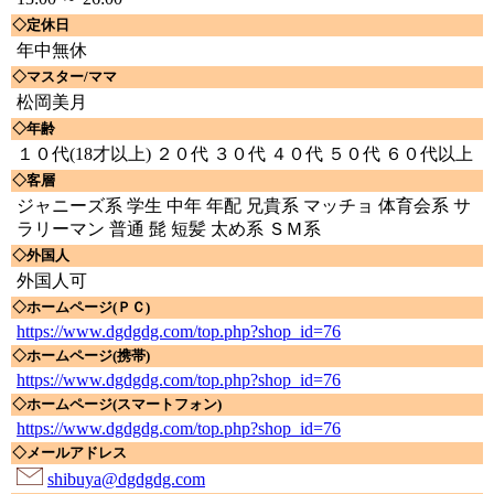
◇定休日
年中無休
◇マスター/ママ
松岡美月
◇年齢
１０代(18才以上) ２０代 ３０代 ４０代 ５０代 ６０代以上
◇客層
ジャニーズ系 学生 中年 年配 兄貴系 マッチョ 体育会系 サ
ラリーマン 普通 髭 短髪 太め系 ＳＭ系
◇外国人
外国人可
◇ホームページ(ＰＣ)
https://www.dgdgdg.com/top.php?shop_id=76
◇ホームページ(携帯)
https://www.dgdgdg.com/top.php?shop_id=76
◇ホームページ(スマートフォン)
https://www.dgdgdg.com/top.php?shop_id=76
◇メールアドレス
shibuya@dgdgdg.com