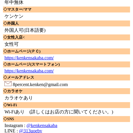
年中無休
◇マスター/ママ
ケンケン
◇外国人
外国人可(日本語要)
◇女性入店<
女性可
◇ホームページ(ＰＣ)
https://kenkensakaba.com/
◇ホームページ(スマートフォン)
https://kenkensakaba.com/
◇メールアドレス
8percent.kenken@gmail.com
◇カラオケ
カラオケあり
◇Wi-Fi
Wi-Fiあり
(詳しくはお店の方に聞いてください。)
◇SNS
Instagram :
@kenkensakaba
LINE :
@313uoebv