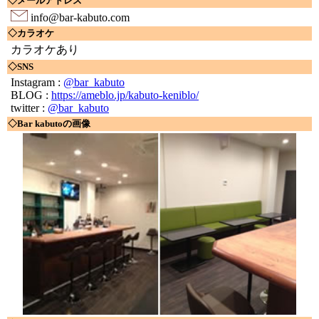
◇メールアドレス
info@bar-kabuto.com
◇カラオケ
カラオケあり
◇SNS
Instagram :
@bar_kabuto
BLOG :
https://ameblo.jp/kabuto-keniblo/
twitter :
@bar_kabuto
◇Bar kabutoの画像