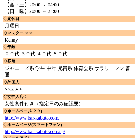
【金・土】20:00 ～ 04:00
【日 曜】20:00 ～ 24:00
◇定休日
月曜日
◇マスター/ママ
Kenny
◇年齢
２０代 ３０代 ４０代 ５０代
◇客層
ジャニーズ系 学生 中年 兄貴系 体育会系 サラリーマン 普
通
◇外国人
外国人可
◇女性入店<
女性条件付き（指定日のみ確認要）
◇ホームページ(ＰＣ)
http://www.bar-kabuto.com/
◇ホームページ(スマートフォン)
http://www.bar-kabuto.com/sp/