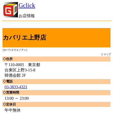
Gclick
お店情報
カバリエ上野店
(カバリエウエノテン)
ショップ
◇住所
〒110-0005 東京都
台東区上野3-15-8
韓僑会館 2F
◇電話
03-3833-4321
◇営業時間
13:00 ～ 23:00
◇定休日
年中無休