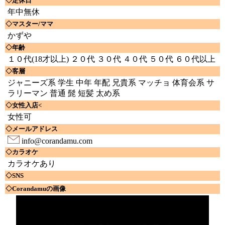
◇定休日
年中無休
◇マスター/ママ
かずや
◇年齢
１０代(18才以上) ２０代 ３０代 ４０代 ５０代 ６０代以上
◇客層
ジャニーズ系 学生 中年 年配 兄貴系 マッチョ 体育会系 サ
ラリーマン 普通 髭 短髪 太め系
◇女性入店<
女性可
◇メールアドレス
info@corandamu.com
◇カラオケ
カラオケあり
◇SNS
◇Corandamuの画像