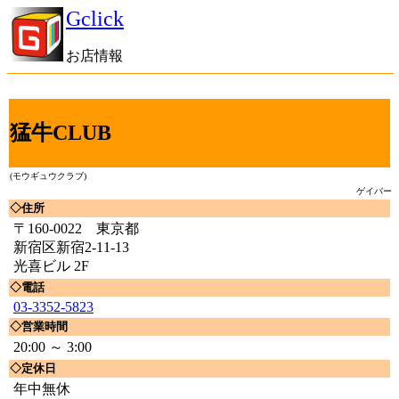
Gclick
お店情報
猛牛CLUB
(モウギュウクラブ)
ゲイバー
◇住所
〒160-0022 東京都
新宿区新宿2-11-13
光喜ビル 2F
◇電話
03-3352-5823
◇営業時間
20:00 ～ 3:00
◇定休日
年中無休