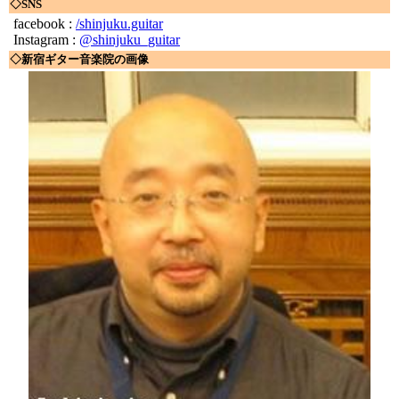
◇SNS
facebook :
/shinjuku.guitar
Instagram :
@shinjuku_guitar
◇新宿ギター音楽院の画像