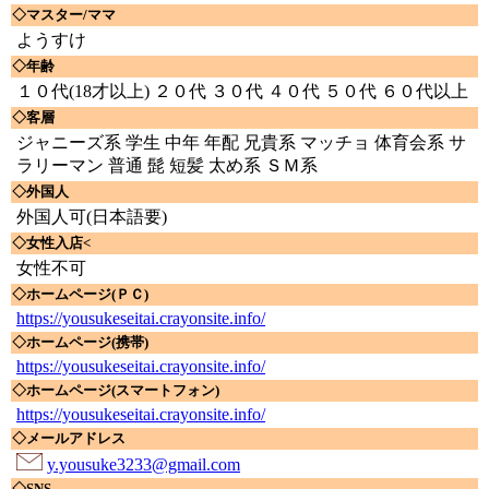
◇マスター/ママ
ようすけ
◇年齢
１０代(18才以上) ２０代 ３０代 ４０代 ５０代 ６０代以上
◇客層
ジャニーズ系 学生 中年 年配 兄貴系 マッチョ 体育会系 サ
ラリーマン 普通 髭 短髪 太め系 ＳＭ系
◇外国人
外国人可(日本語要)
◇女性入店<
女性不可
◇ホームページ(ＰＣ)
https://yousukeseitai.crayonsite.info/
◇ホームページ(携帯)
https://yousukeseitai.crayonsite.info/
◇ホームページ(スマートフォン)
https://yousukeseitai.crayonsite.info/
◇メールアドレス
y.yousuke3233@gmail.com
◇SNS