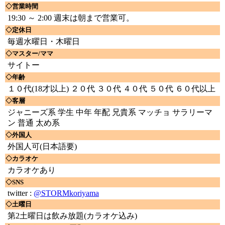
◇営業時間
19:30 ～ 2:00 週末は朝まで営業可。
◇定休日
毎週水曜日・木曜日
◇マスター/ママ
サイトー
◇年齢
１０代(18才以上) ２０代 ３０代 ４０代 ５０代 ６０代以上
◇客層
ジャニーズ系 学生 中年 年配 兄貴系 マッチョ サラリーマ
ン 普通 太め系
◇外国人
外国人可(日本語要)
◇カラオケ
カラオケあり
◇SNS
twitter :
@STORMkoriyama
◇土曜日
第2土曜日は飲み放題(カラオケ込み)