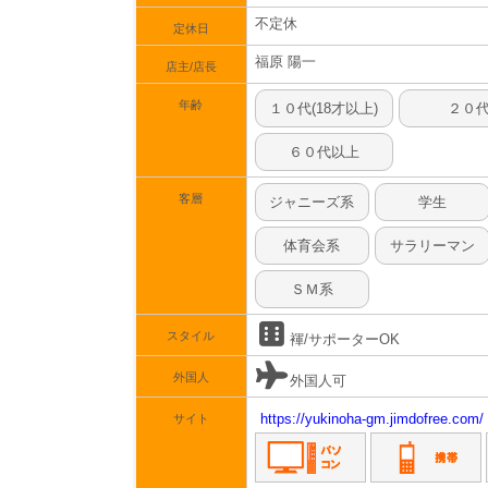
不定休
定休日
福原 陽一
店主/店長
年齢
１０代(18才以上)
２０
６０代以上
客層
ジャニーズ系
学生
体育会系
サラリーマン
ＳＭ系
スタイル
褌/サポーターOK
外国人
外国人可
https://yukinoha-gm.jimdofree.com/
サイト