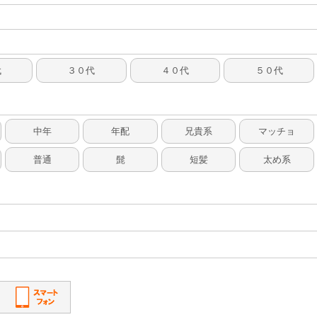
代
３０代
４０代
５０代
中年
年配
兄貴系
マッチョ
普通
髭
短髪
太め系