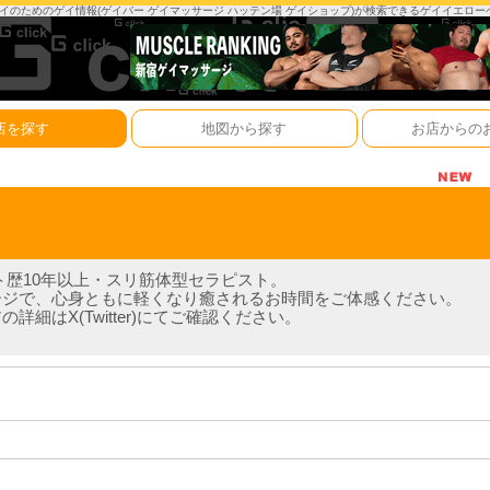
は、ゲイのためのゲイ情報(ゲイバー ゲイマッサージ ハッテン場 ゲイショップ)が検索できるゲイイエロ
店を探す
地図から探す
お店からの
ト歴10年以上・スリ筋体型セラピスト。
ージで、心身ともに軽くなり癒されるお時間をご体感ください。
細はX(Twitter)にてご確認ください。