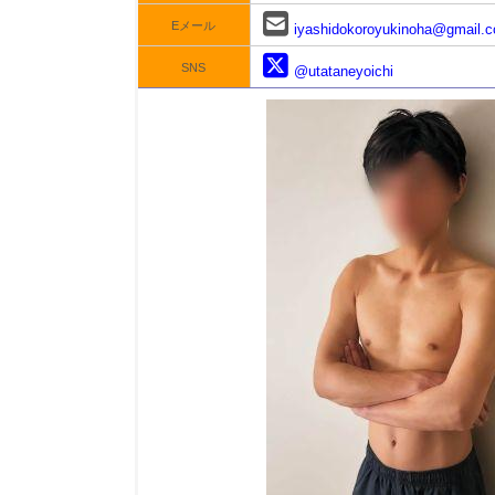
Eメール
iyashidokoroyukinoha@gmail.
SNS
@utataneyoichi