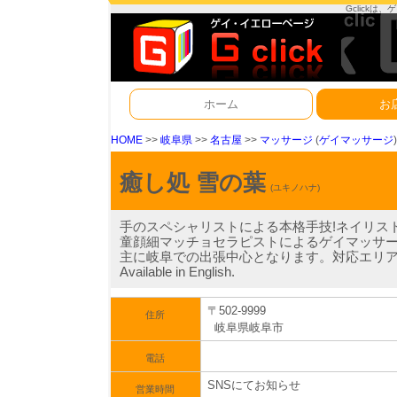
Gclick
ホーム
お
HOME
>>
岐阜県
>>
名古屋
>>
マッサージ
(
ゲイマッサージ
)
癒し処 雪の葉
(ユキノハナ)
手のスペシャリストによる本格手技!ネイリス
童顔細マッチョセラピストによるゲイマッサ
主に岐阜での出張中心となります。対応エリアの詳
Available in English.
〒502-9999
住所
岐阜県岐阜市
電話
SNSにてお知らせ
営業時間