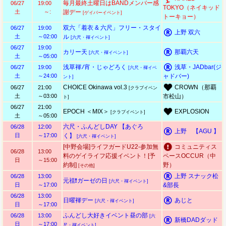
毎月最終土曜日はBANDメンバー感
06/27
19:00
TOKYO（ネイキッド
土
～:
謝デー
[ゲイバーイベント]
トーキョー）
双六「着衣 & 六尺」フリー・スタイ
06/27
19:00
上野 双六
土
～02:00
ル
[六尺・褌イベント]
06/27
19:00
カリー天
那覇六天
[六尺・褌イベント]
土
～05:00
浅草褌ﾉ宵・じゃどろく
浅草・JADbar(ジ
06/27
19:00
[六尺・褌イベ
土
～24:00
ャドバー)
ント]
CHOICE Okinawa vol.3
CROWN（那覇
06/27
21:00
[クラブイベン
土
～03:00
市松山）
ト]
06/27
21:00
EPOCH ＜MIX＞
EXPLOSION
[クラブイベント]
土
～05:00
六尺・ふんどしDAY 【あぐろ
06/28
12:00
上野 【AGU 】
日
～17:00
く】
[六尺・褌イベント]
[中野会場]ライフガードU22-参加無
コミュニティス
06/28
13:00
料のゲイライフ応援イベント！[予
ペースOCCUR（中
日
～15:00
約制]
野）
[その他]
上野 スナック松
06/28
13:00
元祖❗ガーゼの日
[六尺・褌イベント]
日
～17:00
&部長
06/28
13:00
日曜褌デー
あじと
[六尺・褌イベント]
日
～17:00
ふんどし大好きイベント昼の部
06/28
13:00
[六
新橋DADダッド
日
～17:00
尺・褌イベント]