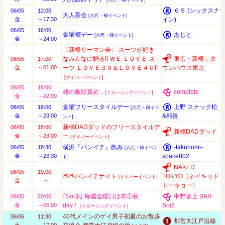
[六尺・褌イベント]
６９ (シックスナ
06/05
12:00
大人茶会
[六尺・褌イベント]
金
～17:30
イン)
06/05
16:00
金曜褌デー
あじと
[六尺・褌イベント]
金
～24:00
〈新橋リーマン会〉 スーツが好き
なみんなに贈る!! ＷＥ ＬＯＶＥ ス
東京・新橋：タ
06/05
17:00
金
～01:00
ーツ ＬＯＶＥ３０＆ＬＯＶＥ４０!!
ウンハウス東京
[ゲイバーイベント]
06/05
18:00
雄の亀頭責め ..
complete
[クルージングイベント]
金
～22:00
金曜フリースタイルデー
上野 スナック松
06/05
18:00
[六尺・褌イベ
金
～23:00
&部長
ント]
新橋DADダッドのフリースタイルデ
06/05
18:00
新橋DADダッド
金
～23:00
ー
[ゲイバーイベント]
横浜『パンイチ』飲み
-takunomi-
06/05
18:30
[六尺・褌イベン
金
～23:30
space802
ト]
NAKED
06/05
19:00
🍑🍑パンイチナイト
TOKYO（ネイキッド
[ゲイバーイベント]
金
～:
トーキョー）
｢Soi➀｣ 毎週金曜日は布①枚
中野坂上 BAR
06/05
20:00
金
～05:00
day！
Soi2
[クルージングイベント]
40代メインのゲイ男子初夏のお散歩
06/06
11:30
都営大江戸沿線