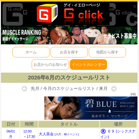
ホーム
お店を探す
地図から探す
お店からのお知らせ
イベントカレンダー
2026年6月のスケジュールリスト
先月
/
今月のスケジュールリスト
/
来月
PR
日付
時間
タイトル
場所
６９ (シックスナ
06/01
12:00
大人茶会
[六尺・褌イベント]
月
～17:30
イン)