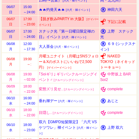
15時〜営業）
岡・北九州）
[六尺・褌イベント]
06/07
15:00
🔥🔥灼発天🔥🔥
神田六天
[六尺・褌イベント]
日
～24:00
【脱ぎ飲みPARTY in 大阪】
06/07
17:00
[ゲイバー
下記に記載
日
～23:00
イベント]
スナック光『第一日曜日限定褌の
上野 スナック
06/07
17:00
日
～24:00
日』イベント
光
[六尺・褌イベント]
６９ (シックスナ
06/08
12:00
大人茶会
[六尺・褌イベント]
月
～17:30
イン)
月曜ユニナイト（月曜はSNSフォロ
NAKED
06/08
19:00
ー＆Xのポストにいいねで2,500
TOKYO（ネイキッド
月
～:
円）
トーキョー）
[ゲイバーイベント]
｢Soiギリ｣ ギリパンクルージングイ
中野坂上 BAR
06/08
19:00
月
～02:00
ベント♂
Soi2
[クルージングイベント]
06/09
18:00
変態ズリ見せ..
complete
[クルージングイベント]
火
～22:00
06/10
16:00
垂れ褌デー
あじと
[六尺・褌イベント]
水
～24:00
06/10
18:00
目隠し..
complete
[クルージングイベント]
水
～22:00
双六【GMPD短髪限定】「六尺 VS
06/10
18:00
ケツワレ」褌イベント
上野 双六
[六尺・褌イベン
水
～23:00
ト]