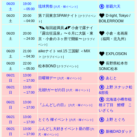
06/20
19:00
琉球男祭
那覇六天
[六尺・褌イベント]
土
～05:00
第７回東京SPAMナイト
D-light, Tokyo /
06/20
20:00
[クラブイベン
土
～04:00
BOILERROOM
ト]
◥◣毎回超満員◢◤小倉で露ナイ
『露出狂温泉』〜６月に大阪・東
小倉・名画座
06/20
20:00
土
～24:00
京・小倉の３ヶ所で開催〜
（福岡・北九州）
[クラブイ
ベント]
aikoナイト vol.15 三国駅 ＜MIX
06/20
21:00
EXPLOSION
土
～04:30
＞
[クラブイベント]
長野県松本市
06/20
22:00
松本BOND
[クラブイベント]
土
～05:00
SONIC松本
06/21
13:00
日曜褌デー
あじと
[六尺・褌イベント]
日
～17:00
上野 スナック松
06/21
13:00
元祖❗ガーゼの日
[六尺・褌イベント]
日
～17:00
&部長
北海道小樽市稲
06/21
13:00
『ふんどしの日』
穂２丁目 鯉櫻 こ
[六尺・褌イベント]
日
～17:00
いざくら
06/21
13:00
とぐろ 褌イベント
上野 とぐろ
[六尺・褌イベント]
日
～17:00
ふんどし大好きイベント昼の部
06/21
13:00
[六
新橋DADダッド
日
～17:00
尺・褌イベント]