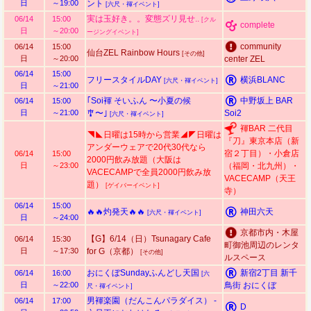
日
～19:00
ント
[六尺・褌イベント]
実は玉好き。。変態ズリ見せ..
06/14
15:00
[クル
complete
日
～20:00
ージングイベント]
community
06/14
15:00
仙台ZEL Rainbow Hours
[その他]
日
～20:00
center ZEL
06/14
15:00
フリースタイルDAY
横浜BLANC
[六尺・褌イベント]
日
～21:00
｢Soi褌 そいふん 〜小夏の候
中野坂上 BAR
06/14
15:00
日
～21:00
🎐〜｣
Soi2
[六尺・褌イベント]
褌BAR 二代目
◥◣日曜は15時から営業◢◤日曜は
『刀』東京本店（新
アンダーウェアで20代30代なら
宿２丁目）・小倉店
06/14
15:00
2000円飲み放題（大阪は
日
～23:00
（福岡・北九州）・
VACECAMPで全員2000円飲み放
VACECAMP（天王
題）
[ゲイバーイベント]
寺）
06/14
15:00
🔥🔥灼発天🔥🔥
神田六天
[六尺・褌イベント]
日
～24:00
京都市内・木屋
【G】6/14（日）Tsunagary Cafe
06/14
15:30
町御池周辺のレンタ
日
～17:30
for G（京都）
[その他]
ルスペース
おにくぼSundayふんどし天国
新宿2丁目 新千
06/14
16:00
[六
日
～22:00
鳥街 おにくぼ
尺・褌イベント]
男褌楽園（だんこんパラダイス） -
06/14
17:00
D