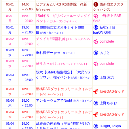
ビデオみたいなHな整体院 @新
西新宿エクスタ
06/01
14:00
月
～22:00
宿
シィハンズ
[その他]
｢Soiギリ｣ ギリパンクルージングイ
中野坂上 BAR
06/01
19:00
月
～02:00
ベント♂
Soi2
[クルージングイベント]
🟦🟦🟦痴女丈タオルナイト🟦🟦
新宿2丁目
06/01
19:00
月
～23:00
🟦
barONIGIRI
[六尺・褌イベント]
チクイキ!!淫乱乳首
06/02
18:00
[クルージングイベン
complete
火
～22:00
ト]
06/03
16:00
垂れ褌デー
あじと
[六尺・褌イベント]
水
～24:00
06/03
18:00
雄汁ぶっかけ..
complete
[クルージングイベント]
水
～22:00
双六【GMPD短髪限定】「六尺 VS
06/03
18:00
ケツワレ」褌イベント
上野 双六
[六尺・褌イベン
水
～23:00
ト]
新橋DADダッドのフリースタイルデ
06/03
18:00
新橋DADダッド
水
～23:00
ー
[ゲイバーイベント]
アンダーウェアでNight
06/04
18:00
[六尺・褌イベン
上野ちゃお
木
～23:00
ト]
新橋DADダッドのフリースタイルデ
06/04
18:00
新橋DADダッド
木
～23:00
ー
[ゲイバーイベント]
乱雄會の神酒所（平日4時間だけの
06/04
19:00
D-light, Tokyo
木
～23:00
六尺飲みヤリ）