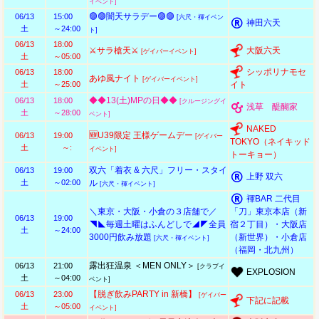
イベント]
🟣🟣闇天サラデー🟣🟣
06/13
15:00
[六尺・褌イベン
神田六天
土
～24:00
ト]
06/13
18:00
⚔️サラ槍天⚔️
大阪六天
[ゲイバーイベント]
土
～05:00
シッポリナモセ
06/13
18:00
あゆ風ナイト
[ゲイバーイベント]
土
～25:00
イト
◆◆13(土)MPの日◆◆
06/13
18:00
[クルージングイ
浅草 醍醐家
土
～28:00
ベント]
NAKED
🆕U39限定 王様ゲームデー
06/13
19:00
[ゲイバー
TOKYO（ネイキッド
土
～:
イベント]
トーキョー）
双六「着衣 & 六尺」フリー・スタイ
06/13
19:00
上野 双六
土
～02:00
ル
[六尺・褌イベント]
褌BAR 二代目
＼東京・大阪・小倉の３店舗で／
「刀」東京本店（新
06/13
19:00
◥◣毎週土曜はふんどしで◢◤全員
宿２丁目）・大阪店
土
～24:00
3000円飲み放題
（新世界）・小倉店
[六尺・褌イベント]
（福岡・北九州）
露出狂温泉 ＜MEN ONLY＞
06/13
21:00
[クラブイ
EXPLOSION
土
～04:00
ベント]
【脱ぎ飲みPARTY in 新橋】
06/13
23:00
[ゲイバー
下記に記載
土
～05:00
イベント]