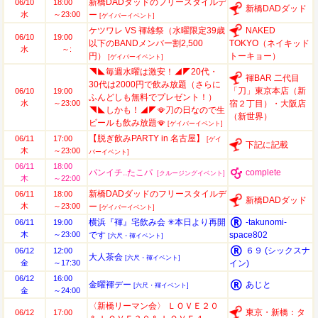
新橋DADダッドのフリースタイルデ
06/10
18:00
新橋DADダッド
水
～23:00
ー
[ゲイバーイベント]
ケツワレ VS 褌雄祭（水曜限定39歳
NAKED
06/10
19:00
以下のBANDメンバー割2,500
TOKYO（ネイキッド
水
～:
円）
トーキョー）
[ゲイバーイベント]
◥◣毎週水曜は激安！◢◤20代・
褌BAR 二代目
30代は2000円で飲み放題（さらに
「刀」東京本店（新
06/10
19:00
ふんどしも無料でプレゼント！）
水
～23:00
宿２丁目）・大阪店
◥◣しかも！◢◤🪭刀の日なので生
（新世界）
ビールも飲み放題🪭
[ゲイバーイベント]
【脱ぎ飲みPARTY in 名古屋】
06/11
17:00
[ゲイ
下記に記載
木
～23:00
バーイベント]
06/11
18:00
パンイチ..たこパ
complete
[クルージングイベント]
木
～22:00
新橋DADダッドのフリースタイルデ
06/11
18:00
新橋DADダッド
木
～23:00
ー
[ゲイバーイベント]
横浜『褌』宅飲み会 ✳︎本日より再開
-takunomi-
06/11
19:00
木
～23:00
です
space802
[六尺・褌イベント]
６９ (シックスナ
06/12
12:00
大人茶会
[六尺・褌イベント]
金
～17:30
イン)
06/12
16:00
金曜褌デー
あじと
[六尺・褌イベント]
金
～24:00
〈新橋リーマン会〉 ＬＯＶＥ２０
東京・新橋：タ
06/12
17:00