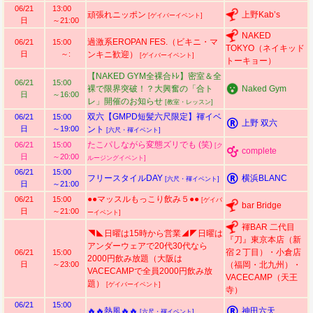
06/21
13:00
頑張れニッポン
上野Kab’s
[ゲイバーイベント]
日
～21:00
NAKED
過激系EROPAN FES.（ビキニ・マ
06/21
15:00
TOKYO（ネイキッド
日
～:
ンキニ歓迎）
[ゲイバーイベント]
トーキョー）
【NAKED GYM全裸合ﾄﾚ】密室＆全
06/21
15:00
裸で限界突破！？大興奮の「合ト
Naked Gym
日
～16:00
レ」開催のお知らせ
[教室・レッスン]
双六【GMPD短髪六尺限定】褌イベ
06/21
15:00
上野 双六
日
～19:00
ント
[六尺・褌イベント]
たこパしながら変態ズリでも (笑)
06/21
15:00
[ク
complete
日
～20:00
ルージングイベント]
06/21
15:00
フリースタイルDAY
横浜BLANC
[六尺・褌イベント]
日
～21:00
●●マッスルもっこり飲み５●●
06/21
15:00
[ゲイバ
bar Bridge
日
～21:00
ーイベント]
褌BAR 二代目
◥◣日曜は15時から営業◢◤日曜は
『刀』東京本店（新
アンダーウェアで20代30代なら
宿２丁目）・小倉店
06/21
15:00
2000円飲み放題（大阪は
日
～23:00
（福岡・北九州）・
VACECAMPで全員2000円飲み放
VACECAMP（天王
題）
[ゲイバーイベント]
寺）
06/21
15:00
🔥🔥熱風🔥🔥
神田六天
[六尺・褌イベント]