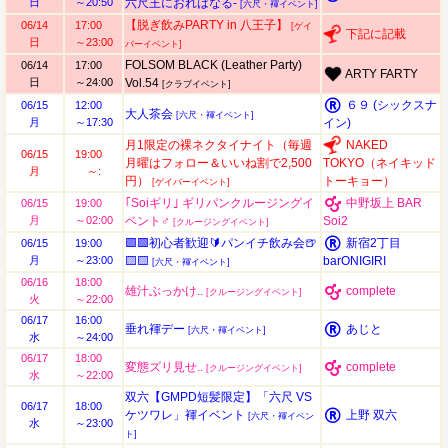
日
～20:50
六尺王におれはなる-
[六尺・褌イベント]
【脱ぎ飲みPARTY in 八王子】
06/14
17:00
[ゲイ
下記に記載
日
～23:00
バーイベント]
FOLSOM BLACK (Leather Party)
06/14
17:00
ARTY FARTY
日
～24:00
Vol.54
[クラブイベント]
６９ (シックスナ
06/15
12:00
大人茶会
[六尺・褌イベント]
月
～17:30
イン)
月1限定の裸ネクタイナイト（毎週
NAKED
06/15
19:00
月曜はフォロー＆いいね割で2,500
TOKYO（ネイキッド
月
～:
円）
トーキョー）
[ゲイバーイベント]
｢Soiギリ｣ ギリパンクルージングイ
中野坂上 BAR
06/15
19:00
月
～02:00
ベント♂
Soi2
[クルージングイベント]
🟩🟩初心者歓迎🔰パンイチ飲み会🍺
新宿2丁目
06/15
19:00
月
～23:00
🟨🟨
barONIGIRI
[六尺・褌イベント]
06/16
18:00
雄汁ぶっかけ..
complete
[クルージングイベント]
火
～22:00
06/17
16:00
垂れ褌デー
あじと
[六尺・褌イベント]
水
～24:00
06/17
18:00
変態ズリ見せ..
complete
[クルージングイベント]
水
～22:00
双六【GMPD短髪限定】「六尺 VS
06/17
18:00
ケツワレ」褌イベント
上野 双六
[六尺・褌イベン
水
～23:00
ト]