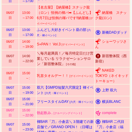
日
～17:00
【名古屋】【納屋橋】スナック龍
（ロン）恒例の褌パ➡【ふんどし】
納屋橋 スナッ
06/07
13:00
日
～17:00
6月7日は恒例の褌パです‼️納屋橋
ク龍(ロン)
[ゲ
イバーイベント]
ふんどし大好きイベント昼の部
06/07
13:00
[六
新橋DADダッド
日
～17:00
尺・褌イベント]
ショーワッツさ
06/07
14:00
S⭐︎PAN！ Vol.3
[ゲイバーイベント]
日
～19:00
ん
＼毎月超満員！／毎月特定日だけ営
新宿整体院（西
06/07
14:00
業している リラクゼーションサロ
日
～22:00
新宿）
ン「新宿整体院」
[その他]
NAKED
06/07
15:00
乳首タオルデー！！
TOKYO（ネイキッド
[ゲイバーイベント]
日
～:
トーキョー）
双六【GMPD短髪六尺限定】褌イベ
06/07
15:00
上野 双六
日
～19:00
ント
[六尺・褌イベント]
06/07
15:00
フリースタイルDAY
横浜BLANC
[六尺・褌イベント]
日
～21:00
06/07
15:00
勃起飲み..
complete
[クルージングイベント]
日
～22:00
褌BAR「刀」小倉店＼３階建ての新
褌BAR 二代目
06/07
15:00
店舗で／GRAND OPEN！（日曜は
『刀」小倉店（福
日
～23:00