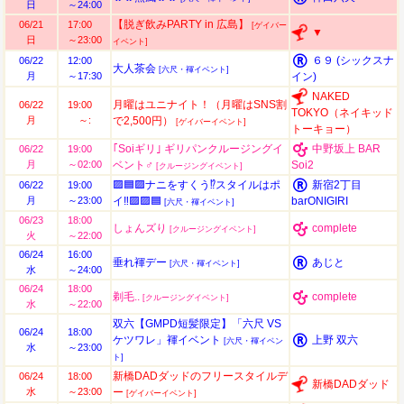
日
～24:00
【脱ぎ飲みPARTY in 広島】
06/21
17:00
[ゲイバー
▼
日
～23:00
イベント]
６９ (シックスナ
06/22
12:00
大人茶会
[六尺・褌イベント]
月
～17:30
イン)
NAKED
月曜はユニナイト！（月曜はSNS割
06/22
19:00
TOKYO（ネイキッド
月
～:
で2,500円）
[ゲイバーイベント]
トーキョー）
｢Soiギリ｣ ギリパンクルージングイ
中野坂上 BAR
06/22
19:00
月
～02:00
ベント♂
Soi2
[クルージングイベント]
🟪🟦🟪ナニをすくう⁉️スタイルはポ
新宿2丁目
06/22
19:00
月
～23:00
イ‼️🟪🟪🟦
barONIGIRI
[六尺・褌イベント]
06/23
18:00
しょんズり
complete
[クルージングイベント]
火
～22:00
06/24
16:00
垂れ褌デー
あじと
[六尺・褌イベント]
水
～24:00
06/24
18:00
剃毛​..
complete
[クルージングイベント]
水
～22:00
双六【GMPD短髪限定】「六尺 VS
06/24
18:00
ケツワレ」褌イベント
上野 双六
[六尺・褌イベン
水
～23:00
ト]
新橋DADダッドのフリースタイルデ
06/24
18:00
新橋DADダッド
水
～23:00
ー
[ゲイバーイベント]