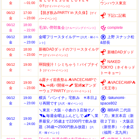
＆ ＬＯＶＥ３０＆ ＬＯＶＥ４
金
～01:00
ウンハウス東京
０!!
[ゲイバーイベント]
【脱ぎ飲みPARTY in 大久保】
06/12
17:00
[ゲイ
下記に記載
金
～23:00
バーイベント]
06/12
18:00
毛深い野郎集会
complete
[クルージングイベント]
金
～22:00
金曜フリースタイルデー
上野 スナック松
06/12
18:00
[六尺・褌イベ
金
～23:00
&部長
ント]
新橋DADダッドのフリースタイルデ
06/12
18:00
新橋DADダッド
金
～23:00
ー
[ゲイバーイベント]
NAKED
🆕我慢汁！シミちゃう！バイブナイ
06/12
19:00
TOKYO（ネイキッド
金
～:
ト
[ゲイバーイベント]
トーキョー）
♨️露ナイ前夜祭♨️ ⛺️VACECAMPで
⛺️VACECAMP⛺️
06/12
19:00
◥◣🪢縄パ開催🪢◢◤ 緊縛✖️アンダ
金
～23:00
（天王寺）
ーウェアPARTY
[ゲイバーイベント]
横浜『パンイチ』宅飲み ✳︎本日よ
-takunomi-
06/12
19:00
金
～23:00
り再開です
space802
[六尺・褌イベント]
＼東京・大阪・小倉の３店舗で／
褌BAR 二代目
◥◣毎週金曜はふんどしで◢◤＼業
「刀」東京本店（新
06/12
19:00
界最安／35歳まで2200円で飲み放
宿２丁目）・大阪店
金
～24:00
題（36歳〜2500円飲み放題）
（新世界）・小倉店
[六
（福岡・北九州）
尺・褌イベント]