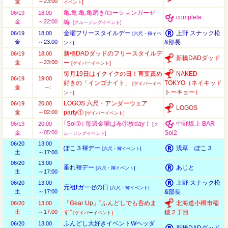
金
～23:00
イベント]
亀.亀.亀.亀磨き/ローションガーゼ
06/19
18:00
complete
金
～22:00
編
[クルージングイベント]
金曜フリースタイルデー
上野 スナック松
06/19
18:00
[六尺・褌イベ
金
～23:00
&部長
ント]
新橋DADダッドのフリースタイルデ
06/19
18:00
新橋DADダッド
金
～23:00
ー
[ゲイバーイベント]
毎月19日はイクイクの日！言葉責め
NAKED
06/19
19:00
好きの「インゴナイト」
TOKYO（ネイキッド
[ゲイバーイベ
金
～:
トーキョー）
ント]
LOGOS 六尺・アンダーウェア
06/19
20:00
LOGOS
金
～02:00
party①
[ゲイバーイベント]
｢Soi➀｣ 毎週金曜は布①枚day！
中野坂上 BAR
06/19
20:00
[ク
金
～05:00
Soi2
ルージングイベント]
06/20
13:00
ぽこ３褌デー
浅草 ぽこ３
[六尺・褌イベント]
土
～17:00
06/20
13:00
垂れ褌デー
あじと
[六尺・褌イベント]
土
～17:00
上野 スナック松
06/20
13:00
元祖❗ガーゼの日
[六尺・褌イベント]
土
～17:00
&部長
『Gear Up』”ふんどしでも呑めま
北海道小樽市稲
06/20
13:00
土
～17:00
す”
穂２丁目
[ゲイバーイベント]
ふんどし大好きイベントWヘッダ
06/20
13:00