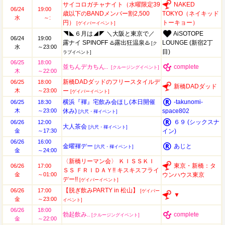
サイコロガチャナイト（水曜限定39
NAKED
06/24
19:00
歳以下のBANDメンバー割2,500
TOKYO（ネイキッド
水
～:
円）
トーキョー）
[ゲイバーイベント]
◥◣６月は◢◤ ＼大阪と東京で／
AiSOTOPE
06/24
19:00
露ナイ SPINOFF ♨️露出狂温泉♨️
LOUNGE (新宿2丁
[ク
水
～23:00
目)
ラブイベント]
06/25
18:00
並ちんデカちん..
complete
[クルージングイベント]
木
～22:00
新橋DADダッドのフリースタイルデ
06/25
18:00
新橋DADダッド
木
～23:00
ー
[ゲイバーイベント]
横浜『褌』宅飲み会ほし(本日開催
-takunomi-
06/25
18:30
木
～23:00
休み)
space802
[六尺・褌イベント]
６９ (シックスナ
06/26
12:00
大人茶会
[六尺・褌イベント]
金
～17:30
イン)
06/26
16:00
金曜褌デー
あじと
[六尺・褌イベント]
金
～24:00
〈新橋リーマン会〉 ＫＩＳＳＫＩ
東京・新橋：タ
06/26
17:00
ＳＳ ＦＲＩＤＡＹ!! キスキスフライ
金
～01:00
ウンハウス東京
デー!!
[ゲイバーイベント]
【脱ぎ飲みPARTY in 松山】
06/26
17:00
[ゲイバー
▼
金
～23:00
イベント]
06/26
18:00
勃起飲み..
complete
[クルージングイベント]
金
～22:00