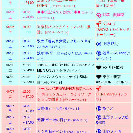
店舗で／6/6(土) GRAND
『刀」小倉店（福
土
～24:00
OPEN！
岡・北九州）
[ゲイバーイベント]
◆◆6(土)何でも割の日◆◆
06/06
18:00
[クルージ
浅草 醍醐家
土
～28:00
ングイベント]
NAKED
過激系パンツナイト（マンキニ推
06/06
19:00
TOKYO（ネイキッド
土
～:
奨）
[ゲイバーイベント]
トーキョー）
双六「着衣 & 六尺」フリースタイ
06/06
19:00
上野 双六
土
～02:00
ル
[六尺・褌イベント]
浅草褌ﾉ宵・じゃどろく
浅草・JADbar(ジ
06/06
19:00
[六尺・褌イベ
土
～24:00
ャドバー)
ント]
Tackle! -RUGBY NIGHT- Phase 2 ＜
06/06
21:00
EXPLOSION
土
～04:00
MEN ONLY＞
[クラブイベント]
ノーパンスウェットナイト59本
東京・新宿
06/06
21:00
土
～05:00
目
AiSOTOPE LOUNGE
[クラブイベント]
マーネル×DENGMANG 腸活ヘルシ
06/07
12:00
ー スリランカカレーづくりワーク
DENGMANG（デン
日
～17:30
ショップ開催！
マ）
[ゲイバーイベント]
06/07
13:00
日曜褌デー
あじと
[六尺・褌イベント]
日
～17:00
上野 スナック松
06/07
13:00
元祖❗ガーゼの日
[六尺・褌イベント]
日
～17:00
&部長
06/07
13:00
とぐろ 褌イベント
上野 とぐろ
[六尺・褌イベント]