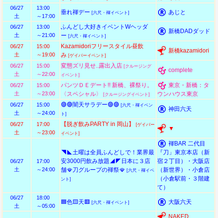
06/27
13:00
垂れ褌デー
あじと
[六尺・褌イベント]
土
～17:00
ふんどし大好きイベントWヘッダ
06/27
13:00
新橋DADダッド
土
～21:00
ー
[六尺・褌イベント]
Kazamidoriフリースタイル昼飲
06/27
15:00
新橋kazamidori
土
～19:00
み
[ゲイバーイベント]
変態ズリ見せ..露出入店
06/27
15:00
[クルージング
complete
土
～22:00
イベント]
パンツＤＥデート!! 新橋、裸祭り。
東京・新橋：タ
06/27
15:00
土
～23:00
〈スペシャル〉
ウンハウス東京
[クルージングイベント]
🟣🟣闇天サラデー🟣🟣
06/27
15:00
[六尺・褌イベン
神田六天
土
～24:00
ト]
【脱ぎ飲みPARTY in 岡山】
06/27
17:00
[ゲイバー
▼
土
～23:00
イベント]
褌BAR 二代目
◥◣土曜は全員ふんどしで！業界最
『刀」東京本店（新
安3000円飲み放題◢◤日本に３店
宿２丁目）・大阪店
06/27
17:00
土
～24:00
舗🪭刀グループの褌祭🪭
（新世界）・小倉店
[六尺・褌イベ
（小倉駅前・３階建
ント]
て）
06/27
18:00
🟦色🟨天🟥
大阪六天
[六尺・褌イベント]
土
～05:00
NAKED