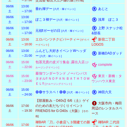
土
～17:00
交流会 都営大江戸線の旅
[その他]
06/06
13:00
垂れ褌デー
あじと
[六尺・褌イベント]
土
～17:00
06/06
13:00
ぽこ３褌デー
浅草 ぽこ３
[六尺・褌イベント]
土
～17:00
上野 スナック松
06/06
13:00
元祖❗ガーゼの日
[六尺・褌イベント]
土
～17:00
&部長
エロパンツチクビパーティー
新宿二丁目
06/06
13:00
[ゲイバ
土
～18:00
LOGOS
ーイベント]
ふんどし大好きイベントWヘッダ
06/06
13:00
新橋DADダッド
土
～21:00
ー
[六尺・褌イベント]
包茎兄貴の皮ズリ集会..露出入店
06/06
15:00
[ク
complete
土
～22:00
ルージングイベント]
最強ワンダーランド ノーパンバス
東京・新橋：タ
06/06
15:00
タオル!! ＮＯＰＡＮ ＢＡＴＨＴＯＷ
土
～23:00
ウンハウス東京
ＥＬ!!
[クルージングイベント]
06/06
15:00
🟣🟣サラスペ！🟣🟣
神田六天
[六尺・褌イベント]
土
～24:00
【部屋飲み・O40s】6/6（土）ゲイ
大阪市内・梅田
のための友だちづくりイベント
06/06
17:00
周辺のレンタルスペ
土
～19:30
FRIENDS for G O40s（大阪）
[その
ース
他]
褌BAR「刀」小倉店＼３階建ての新
褌BAR 二代目
06/06
17:00