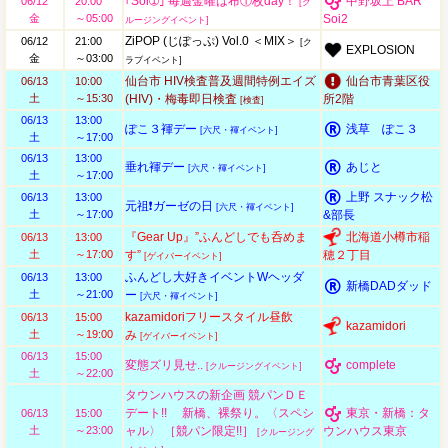
｢Soi➀｣ 毎週金曜は布①枚day！
中野坂上 BAR
06/12
20:00
[ク
金
～05:00
Soi2
ルージングイベント]
ZiPOP (じぽっぷ) Vol.0 ＜MIX＞
06/12
21:00
[ク
EXPLOSION
金
～03:00
ラブイベント]
仙台市 HIV検査普及週間特例エイズ
仙台市青葉区役
06/13
10:00
土
～15:30
(HIV)・梅毒即日検査
所2階
[検査]
06/13
13:00
ぽこ３褌デー
浅草 ぽこ３
[六尺・褌イベント]
土
～17:00
06/13
13:00
垂れ褌デー
あじと
[六尺・褌イベント]
土
～17:00
上野 スナック松
06/13
13:00
元祖❗ガーゼの日
[六尺・褌イベント]
土
～17:00
&部長
『Gear Up』”ふんどしでも呑めま
北海道小樽市稲
06/13
13:00
土
～17:00
す”
穂２丁目
[ゲイバーイベント]
ふんどし大好きイベントWヘッダ
06/13
13:00
新橋DADダッド
土
～21:00
ー
[六尺・褌イベント]
kazamidoriフリースタイル昼飲
06/13
15:00
kazamidori
土
～19:00
み
[ゲイバーイベント]
06/13
15:00
変態ズリ見せ..
complete
[クルージングイベント]
土
～22:00
タウンハウスの新企画 競パンＤＥ
デート!! 新橋、裸祭り。〈スペシ
東京・新橋：タ
06/13
15:00
土
～23:00
ャル〉 ［競パン限定!!］
ウンハウス東京
[クルージング