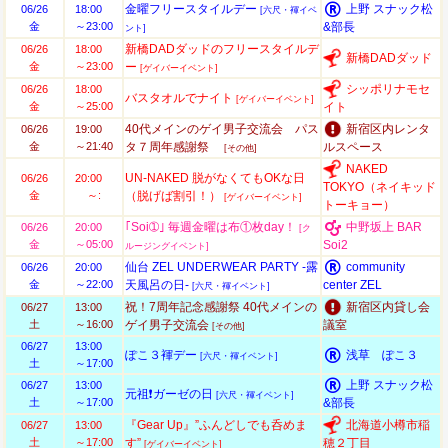
金曜フリースタイルデー
上野 スナック松
06/26
18:00
[六尺・褌イベ
金
～23:00
&部長
ント]
新橋DADダッドのフリースタイルデ
06/26
18:00
新橋DADダッド
金
～23:00
ー
[ゲイバーイベント]
シッポリナモセ
06/26
18:00
バスタオルでナイト
[ゲイバーイベント]
金
～25:00
イト
40代メインのゲイ男子交流会 パス
新宿区内レンタ
06/26
19:00
金
～21:40
タ７周年感謝祭
ルスペース
[その他]
NAKED
UN-NAKED 脱がなくてもOKな日
06/26
20:00
TOKYO（ネイキッド
金
～:
（脱げば割引！）
[ゲイバーイベント]
トーキョー）
｢Soi➀｣ 毎週金曜は布①枚day！
中野坂上 BAR
06/26
20:00
[ク
金
～05:00
Soi2
ルージングイベント]
仙台 ZEL UNDERWEAR PARTY -露
community
06/26
20:00
金
～22:00
天風呂の日-
center ZEL
[六尺・褌イベント]
祝！7周年記念感謝祭 40代メインの
新宿区内貸し会
06/27
13:00
土
～16:00
ゲイ男子交流会
議室
[その他]
06/27
13:00
ぽこ３褌デー
浅草 ぽこ３
[六尺・褌イベント]
土
～17:00
上野 スナック松
06/27
13:00
元祖❗ガーゼの日
[六尺・褌イベント]
土
～17:00
&部長
『Gear Up』”ふんどしでも呑めま
北海道小樽市稲
06/27
13:00
土
～17:00
す”
穂２丁目
[ゲイバーイベント]