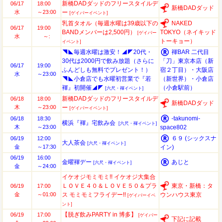
新橋DADダッドのフリースタイルデ
06/17
18:00
新橋DADダッド
水
～23:00
ー
[ゲイバーイベント]
乳首タオル（毎週水曜は39歳以下の
NAKED
06/17
19:00
BANDメンバーは2,500円）
TOKYO（ネイキッド
[ゲイバー
水
～:
トーキョー）
イベント]
◥◣毎週水曜は激安！◢◤20代・
褌BAR 二代目
30代は2000円で飲み放題（さらに
「刀」東京本店（新
06/17
19:00
ふんどしも無料でプレゼント！）
宿２丁目）・大阪店
水
～23:00
◥◣小倉店でも水曜初営業で『若
（新世界）・小倉店
褌』初開催◢◤
（小倉駅前）
[六尺・褌イベント]
新橋DADダッドのフリースタイルデ
06/18
18:00
新橋DADダッド
木
～23:00
ー
[ゲイバーイベント]
-takunomi-
06/18
18:30
横浜『褌』宅飲み会
[六尺・褌イベント]
木
～23:00
space802
６９ (シックスナ
06/19
12:00
大人茶会
[六尺・褌イベント]
金
～17:30
イン)
06/19
16:00
金曜褌デー
あじと
[六尺・褌イベント]
金
～24:00
イケオジモミモミ!! イケオジ大集合
ＬＯＶＥ４０＆ＬＯＶＥ５０＆プラ
東京・新橋：タ
06/19
17:00
金
～01:00
ス モミモミフライデー!!
ウンハウス東京
[ゲイバーイベ
ント]
【脱ぎ飲みPARTY in 博多】
06/19
17:00
[ゲイバー
下記に記載