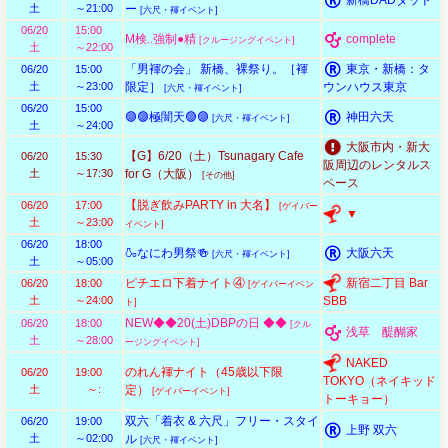
新橋DADダッド
土
～21:00
ー
[六尺・褌イベント]
06/20
15:00
M検..強制●精
complete
[クルージングイベント]
土
～22:00
「男褌の会」 新橋、裸祭り。［褌
東京・新橋：タ
06/20
15:00
土
～23:00
限定］
ウンハウス東京
[六尺・褌イベント]
06/20
15:00
🟣🟣極闇天🟣🟣
神田六天
[六尺・褌イベント]
土
～24:00
大阪市内・新大
【G】6/20（土）Tsunagary Cafe
06/20
15:30
阪周辺のレンタルス
土
～17:30
for G（大阪）
[その他]
ペース
【脱ぎ飲みPARTY in 大名】
06/20
17:00
[ゲイバー
▼
土
～23:00
イベント]
06/20
18:00
🍶なにわ男祭🍻
大阪六天
[六尺・褌イベント]
土
～05:00
ピチエロ下着ナイト④
新宿二丁目 Bar
06/20
18:00
[ゲイバーイベン
土
～24:00
SBB
ト]
NEW◆◆20(土)DBPの日 ◆◆
06/20
18:00
[クル
浅草 醍醐家
土
～28:00
ージングイベント]
NAKED
のれん褌ナイト（45歳以下限
06/20
19:00
TOKYO（ネイキッド
土
～:
定）
[ゲイバーイベント]
トーキョー）
双六「着衣 & 六尺」フリー・スタイ
06/20
19:00
上野 双六
土
～02:00
ル
[六尺・褌イベント]