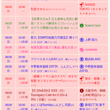
NAKED
06/28
15:00
乳首タオル
TOKYO（ネイキッド
[ゲイバーイベント]
日
～:
トーキョー）
【全裸ヨガ🧘】心も身体も完全に解
放！ストレス解消＆リフレッシュヨ
06/28
15:00
Naked Gym
日
～16:00
ガクラス開催のお知らせ
[教室・レッス
ン]
双六【GMPD短髪六尺限定】褌イベ
06/28
15:00
上野 双六
日
～19:00
ント
[六尺・褌イベント]
包茎兄貴の皮ズリ集会..露出入店
06/28
15:00
[ク
complete
日
～20:00
ルージングイベント]
06/28
15:00
フリースタイルDAY
横浜BLANC
[六尺・褌イベント]
日
～21:00
中野新井薬師 ZATTA ふんどしイベ
中野新井薬師
06/28
15:00
日
～22:00
ント
ZATTA
[六尺・褌イベント]
〈新橋リーマン会ＯＦＦ!!〉 ＷＥ🩷
東京・新橋：タ
06/28
15:00
前髪 モミモミサンデー!!
[ゲイバーイベ
日
～23:00
ウンハウス東京
ント]
【G 20s&30s】6/28（日）
大阪市内・鶴橋
06/28
15:30
Tsunagary Cafe for G 20s &
～上本町周辺のレン
日
～17:30
30s（大阪）
タルスペース
[その他]
おにくぼSundayふんどし天国
新宿2丁目 新千
06/28
16:00
[六
日
～22:00
鳥街 おにくぼ
尺・褌イベント]