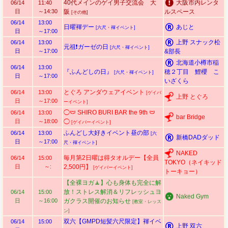
40代メインのゲイ男子交流会 大
大阪市内レンタ
06/14
11:40
日
～14:30
阪
ルスペース
[その他]
06/14
13:00
日曜褌デー
あじと
[六尺・褌イベント]
日
～17:00
上野 スナック松
06/14
13:00
元祖❗ガーゼの日
[六尺・褌イベント]
日
～17:00
&部長
北海道小樽市稲
06/14
13:00
『ふんどしの日』
穂２丁目 鯉櫻 こ
[六尺・褌イベント]
日
～17:00
いざくら
とぐろ アンダウェアイベント
06/14
13:00
[ゲイバ
上野 とぐろ
日
～17:00
ーイベント]
◯🩲 SHIRO BURI BAR the 9th 🩲
06/14
13:00
bar Bridge
日
～18:00
◯
[ゲイバーイベント]
ふんどし大好きイベント昼の部
06/14
13:00
[六
新橋DADダッド
日
～17:00
尺・褌イベント]
NAKED
毎月第2日曜は得タオルデー【全員
06/14
15:00
TOKYO（ネイキッド
日
～:
2,500円】
[ゲイバーイベント]
トーキョー）
【全裸ヨガ🧘】心も身体も完全に解
放！ストレス解消＆リフレッシュヨ
06/14
15:00
Naked Gym
日
～16:00
ガクラス開催のお知らせ
[教室・レッス
ン]
双六【GMPD短髪六尺限定】褌イベ
06/14
15:00
上野 双六