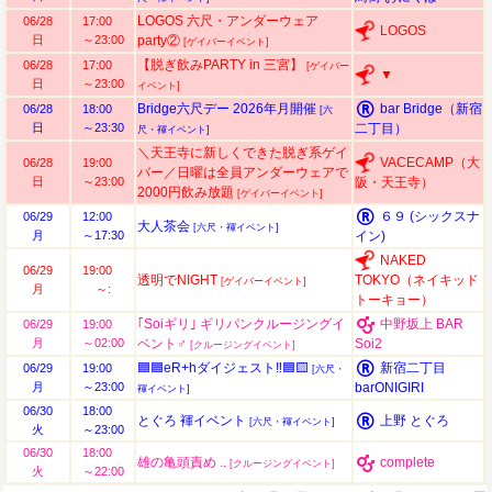
LOGOS 六尺・アンダーウェア
06/28
17:00
LOGOS
日
～23:00
party②
[ゲイバーイベント]
【脱ぎ飲みPARTY in 三宮】
06/28
17:00
[ゲイバー
▼
日
～23:00
イベント]
Bridge六尺デー 2026年月開催
bar Bridge（新宿
06/28
18:00
[六
日
～23:30
二丁目）
尺・褌イベント]
＼天王寺に新しくできた脱ぎ系ゲイ
VACECAMP（大
06/28
19:00
バー／日曜は全員アンダーウェアで
日
～23:00
阪・天王寺）
2000円飲み放題
[ゲイバーイベント]
６９ (シックスナ
06/29
12:00
大人茶会
[六尺・褌イベント]
月
～17:30
イン)
NAKED
06/29
19:00
透明でNIGHT
TOKYO（ネイキッド
[ゲイバーイベント]
月
～:
トーキョー）
｢Soiギリ｣ ギリパンクルージングイ
中野坂上 BAR
06/29
19:00
月
～02:00
ベント♂
Soi2
[クルージングイベント]
🟦🟦eR+hダイジェスト‼️🟦🟨
新宿二丁目
06/29
19:00
[六尺・
月
～23:00
barONIGIRI
褌イベント]
06/30
18:00
とぐろ 褌イベント
上野 とぐろ
[六尺・褌イベント]
火
～23:00
06/30
18:00
雄の亀頭責め ..
complete
[クルージングイベント]
火
～22:00